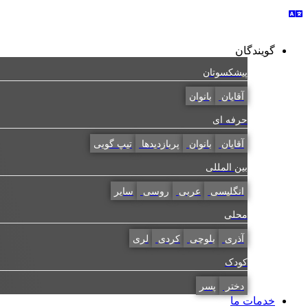
گویندگان
پیشکسوتان
آقایان
بانوان
حرفه ای
آقایان
بانوان
پربازدیدها
تیپ گویی
بین المللی
انگلیسی
عربی
روسی
سایر
محلی
آذری
بلوچی
کردی
لری
کودک
دختر
پسر
خدمات ما