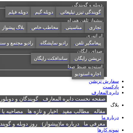
دوبله و گویندگی
گویندگی تیزر تبلیغاتی
دوبله گیم
دوبله فیلم
پیشواز تلفن همراه
تجاری
مناسبتی
مخاطب خاص
بلاگ پیشواز
اپراتوری
پیغامگیر تلفن
رادیو نمایشگاه
رادیو مجتمع و سن
صدای رایگان
نریشن رایگان
ساندافکت رایگان
استودیو ضبط صدا
اجاره استودیو
سفارش نریشن
پادکست
دایره المعارف
صفحه نخست دایره المعارف
گویندگان و دوبلور
بلاگ
مقاله
مطالب مفید
اخبار و تازه ها
مصاحبه با 
درباره ما
معرفی ما
درباره ما(پیشواز)
روز دوبله و گوین
نمونه کارها