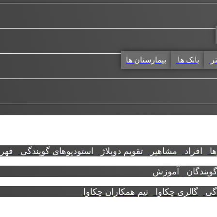
تر
بانک ها
بیمارستان ها
ها
افراد
مشاهیر
تقویم دوبلاژ
استودیوهای گویندگی
فهرس
گویندگان
آموزش
دگی
گالری چکاوا
تیم همکاران چکاوا