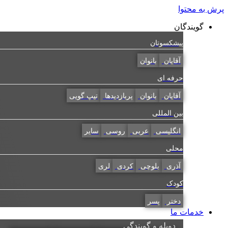
پرش به محتوا
گویندگان
پیشکسوتان
آقایان
بانوان
حرفه ای
آقایان
بانوان
پربازدیدها
تیپ گویی
بین المللی
انگلیسی
عربی
روسی
سایر
محلی
آذری
بلوچی
کردی
لری
کودک
دختر
پسر
خدمات ما
دوبله و گویندگی