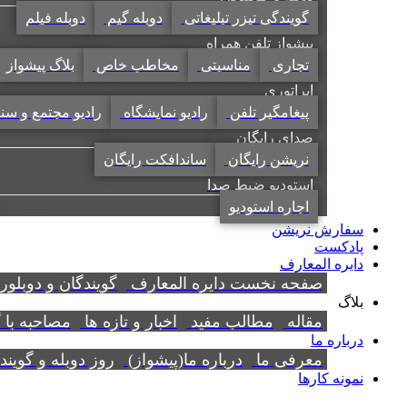
گویندگی تیزر تبلیغاتی
دوبله گیم
دوبله فیلم
پیشواز تلفن همراه
تجاری
مناسبتی
مخاطب خاص
بلاگ پیشواز
اپراتوری
پیغامگیر تلفن
رادیو نمایشگاه
رادیو مجتمع و سن
صدای رایگان
نریشن رایگان
ساندافکت رایگان
استودیو ضبط صدا
اجاره استودیو
سفارش نریشن
پادکست
دایره المعارف
صفحه نخست دایره المعارف
گویندگان و دوبلور
بلاگ
مقاله
مطالب مفید
اخبار و تازه ها
مصاحبه با 
درباره ما
معرفی ما
درباره ما(پیشواز)
روز دوبله و گوین
نمونه کارها