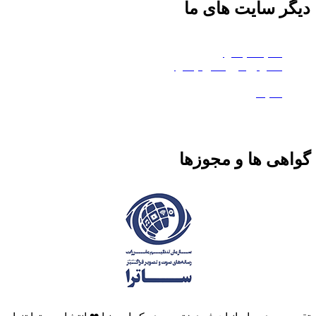
دیگر سایت های ما
چکاوا موشن
هلدینگ چکاوا
استودیو کروماکی چکاوا
معدن تی‌وی
ماتیک
گواهی ها و مجوزها