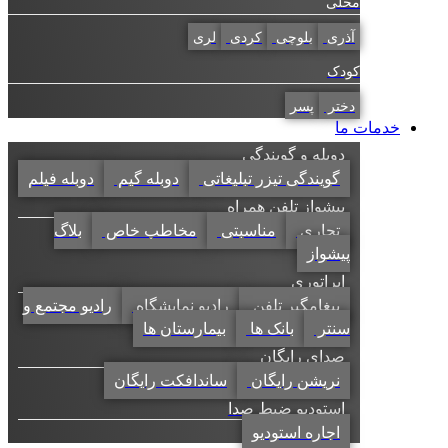
محلی
آذری
بلوچی
کردی
لری
کودک
دختر
پسر
خدمات ما
دوبله و گویندگی
گویندگی تیزر تبلیغاتی
دوبله گیم
دوبله فیلم
پیشواز تلفن همراه
تجاری
مناسبتی
مخاطب خاص
بلاگ
پیشواز
اپراتوری
پیغامگیر تلفن
رادیو نمایشگاه
رادیو مجتمع و
سنتر
بانک ها
بیمارستان ها
صدای رایگان
نریشن رایگان
ساندافکت رایگان
استودیو ضبط صدا
اجاره استودیو