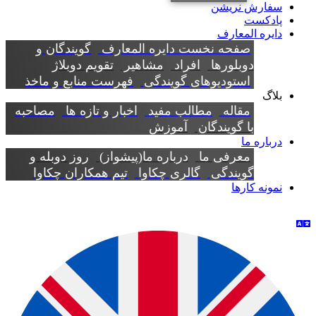
سفارش نریشن
پادکست
دایره المعارف
صفحه نخست دایره المعارف
گویندگان و
دوبلورها
افراد
مشاهیر
تقویم دوبلاژ
استودیوهای گویندگی
فهرست منابع و ماخذ
بلاگ
مقاله
مطالب مفید
اخبار و تازه ها
مصاحبه
با گویندگان
آموزش
درباره ما
معرفی ما
درباره ما(پیشواز)
روز دوبله و
گویندگی
گالری چکاوا
تیم همکاران چکاوا
نمونه کارها