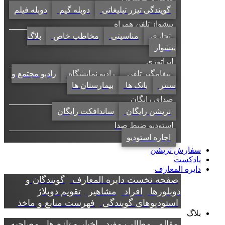
گویندگی تیزر تبلیغاتی
دوبله گیم
دوبله فیلم
پیشواز تلفن همراه
تجاری
مناسبتی
مخاطب خاص
بلاگ
پیشواز
اپراتوری
پیغامگیر تلفن
رادیو نمایشگاه
رادیو مجتمع و
سنتر
بانک ها
بیمارستان ها
صدای رایگان
نریشن رایگان
ساندافکت رایگان
استودیو ضبط صدا
اجاره استودیو
سفارش نریشن
پادکست
دایره المعارف
صفحه نخست دایره المعارف
گویندگان و
دوبلورها
افراد
مشاهیر
تقویم دوبلاژ
استودیوهای گویندگی
فهرست منابع و ماخذ
بلاگ
مقاله
مطالب مفید
اخبار و تازه ها
مصاحبه