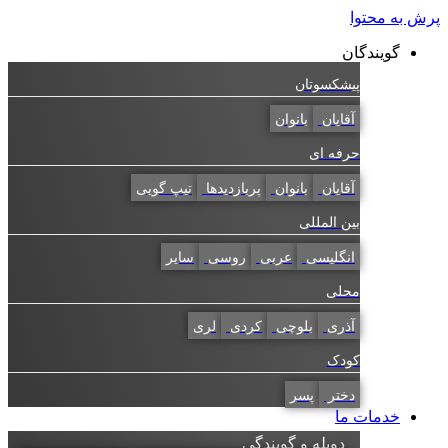
پرش به محتوا
گویندگان
پیشکسوتان
آقایان
بانوان
حرفه ای
آقایان
بانوان
پربازدیدها
تیپ گویی
بین المللی
انگلیسی
عربی
روسی
سایر
محلی
آذری
بلوچی
کردی
لری
کودک
دختر
پسر
خدمات ما
دوبله و گویندگی