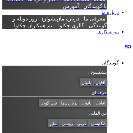
با گویندگان
آموزش
درباره ما
معرفی ما
درباره ما(پیشواز)
روز دوبله و
گویندگی
گالری چکاوا
تیم همکاران چکاوا
نمونه کارها
گویندگان
پیشکسوتان
آقایان
بانوان
حرفه ای
آقایان
بانوان
پربازدیدها
تیپ گویی
بین المللی
انگلیسی
عربی
روسی
سایر