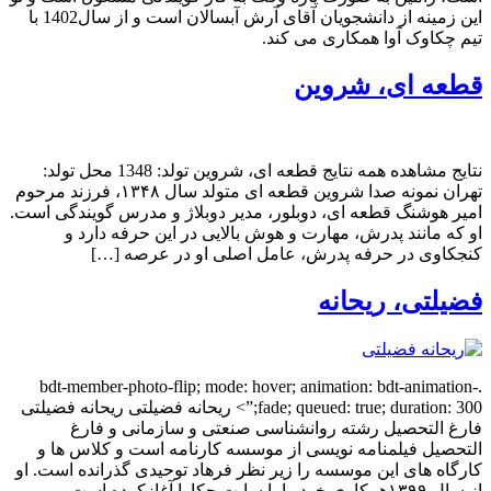
این زمینه از دانشجویان آقای آرش آبسالان است و از سال1402 با
تیم چکاوک آوا همکاری می کند.
قطعه ای، شروین
نتایج مشاهده همه نتایج قطعه ای، شروین تولد: 1348 محل تولد:
تهران نمونه صدا شروین قطعه ای متولد سال ۱۳۴۸، فرزند مرحوم
امیر هوشنگ قطعه ای، دوبلور، مدیر دوبلاژ و مدرس گویندگی است.
او که مانند پدرش، مهارت و هوش بالایی در این حرفه دارد و
کنجکاوی در حرفه پدرش، عامل اصلی او در عرصه […]
فضیلتی، ریحانه
.bdt-member-photo-flip; mode: hover; animation: bdt-animation-
fade; queued: true; duration: 300;”> ریحانه فضیلتی ریحانه فضیلتی
فارغ التحصیل رشته روانشناسی صنعتی و سازمانی و فارغ
التحصیل فیلمنامه نویسی از موسسه کارنامه است و کلاس ها و
کارگاه های این موسسه را زیر نظر فرهاد توحیدی گذرانده است. او
از سال ۱۳۹۹همکاری خود را با سایت چکاوا آغازکرده است.