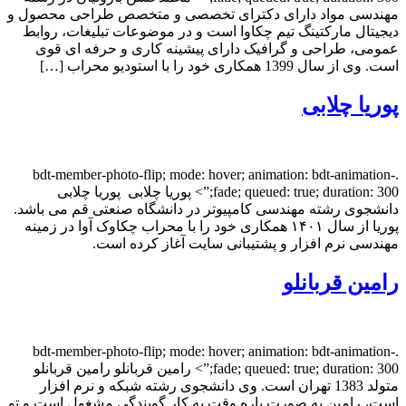
مهندسی مواد دارای دکترای تخصصی و متخصص طراحی محصول و
دیجیتال مارکتینگ تیم چکاوا است و در موضوعات تبلیغات، روابط
عمومی، طراحی و گرافیک دارای پیشینه کاری و حرفه ای قوی
است. وی از سال 1399 همکاری خود را با استودیو محراب […]
پوریا چلابی
.bdt-member-photo-flip; mode: hover; animation: bdt-animation-
fade; queued: true; duration: 300;”> پوریا چلابی پوریا چلابی
دانشجوی رشته مهندسی کامپیوتر در دانشگاه صنعتی قم می باشد.
پوریا از سال ۱۴۰۱ همکاری خود را با محراب چکاوک آوا در زمینه
مهندسی نرم افزار و پشتیبانی سایت آغاز کرده است.
رامین قربانلو
.bdt-member-photo-flip; mode: hover; animation: bdt-animation-
fade; queued: true; duration: 300;”> رامین قربانلو رامین قربانلو
متولد 1383 تهران است. وی دانشجوی رشته شبکه و نرم افزار
است، رامین به صورت پاره وقت به کار گویندگی مشغول است و تو