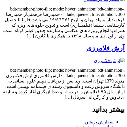
.bdt-member-photo-flip; mode: hover; animation: bdt-animation-
fade; queued: true; duration: 300;”> حمیدرضا فرهمندیار حمیدرضا
فرهمندیار متولد تهران و تاریخ ۱۹/۶/۱۳۷۶ می باشد. فارغ التحصیل
کارشناسی سینما (فیلمسازی) است و تدوین جلوه های ویژه که
همراه با انجام پروژه های عکاسی و سازنده چندین فیلم کوتاه است.
وی از اول دی ماه سال ۱۳۹۸ به همکاری با کانون […]
آرش فلامرزی
.bdt-member-photo-flip; mode: hover; animation: bdt-animation-
fade; queued: true; duration: 300;”> آرش فلامرزی آرش فلامرزی
متولد 1379 تهران است. وی پس از دریافت دیپلم علوم انسانی به
دانشگاه سروش رفت و دانشجوی رشته ی فیلمنامه نویسی است .
او از سال ۹۵ فعالیتش را در دوبله و صدابازیگری آغاز کرده و سابقه
ی تدوین و کارگردانی سریال […]
بیشتر بدانید
سفارش نریشن