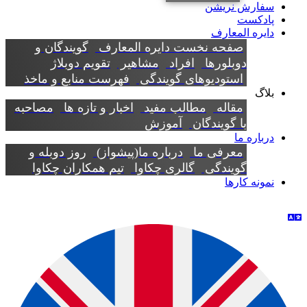
سفارش نریشن
پادکست
دایره المعارف
صفحه نخست دایره المعارف
گویندگان و
دوبلورها
افراد
مشاهیر
تقویم دوبلاژ
استودیوهای گویندگی
فهرست منابع و ماخذ
بلاگ
مقاله
مطالب مفید
اخبار و تازه ها
مصاحبه
با گویندگان
آموزش
درباره ما
معرفی ما
درباره ما(پیشواز)
روز دوبله و
گویندگی
گالری چکاوا
تیم همکاران چکاوا
نمونه کارها