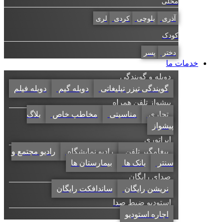
محلی
آذری
بلوچی
کردی
لری
کودک
دختر
پسر
خدمات ما
دوبله و گویندگی
گویندگی تیزر تبلیغاتی
دوبله گیم
دوبله فیلم
پیشواز تلفن همراه
تجاری
مناسبتی
مخاطب خاص
بلاگ
پیشواز
اپراتوری
پیغامگیر تلفن
رادیو نمایشگاه
رادیو مجتمع و
سنتر
بانک ها
بیمارستان ها
صدای رایگان
نریشن رایگان
ساندافکت رایگان
استودیو ضبط صدا
اجاره استودیو