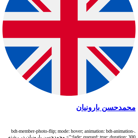
محمدحسن بارونیان
.bdt-member-photo-flip; mode: hover; animation: bdt-animation-
fade; queued: true; duration: 300;”> محمدحسن بارونیان در رشته