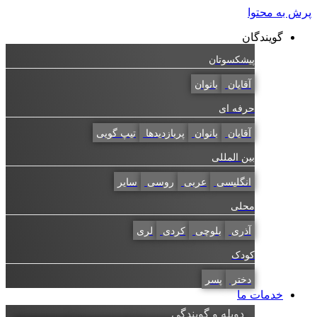
پرش به محتوا
گویندگان
پیشکسوتان
آقایان
بانوان
حرفه ای
آقایان
بانوان
پربازدیدها
تیپ گویی
بین المللی
انگلیسی
عربی
روسی
سایر
محلی
آذری
بلوچی
کردی
لری
کودک
دختر
پسر
خدمات ما
دوبله و گویندگی