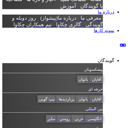
با گویندگان
آموزش
درباره ما
معرفی ما
درباره ما(پیشواز)
روز دوبله و
گویندگی
گالری چکاوا
تیم همکاران چکاوا
نمونه کارها
گویندگان
پیشکسوتان
آقایان
بانوان
حرفه ای
آقایان
بانوان
پربازدیدها
تیپ گویی
بین المللی
انگلیسی
عربی
روسی
سایر