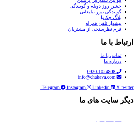
قوانین سفارش نریشن
جشن روز دوبله و گویندگی
گویندگی تیزر تبلیغاتی
بلاگ چکاوا
پیشواز تلفن همراه
فرم نظرسنجی از مشتریان
ارتباط با ما
تماس با ما
درباره ما
0920-1024808
info@chakava.com
Telegram
Instagram
Linkedin
X-twitter
دیگر سایت های ما
چکاوا موشن
هلدینگ چکاوا
استودیو کروماکی چکاوا
معدن تی‌وی