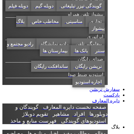
گویندگی تیزر تبلیغاتی
دوبله گیم
دوبله فیلم
پیشواز تلفن همراه
تجاری
مناسبتی
مخاطب خاص
بلاگ
پیشواز
اپراتوری
پیغامگیر تلفن
رادیو نمایشگاه
رادیو مجتمع و
سنتر
بانک ها
بیمارستان ها
صدای رایگان
نریشن رایگان
ساندافکت رایگان
استودیو ضبط صدا
اجاره استودیو
سفارش نریشن
پادکست
دایره المعارف
صفحه نخست دایره المعارف
گویندگان و
دوبلورها
افراد
مشاهیر
تقویم دوبلاژ
استودیوهای گویندگی
فهرست منابع و ماخذ
بلاگ
مقاله
مطالب مفید
اخبار و تازه ها
مصاحبه