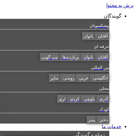
پرش به محتوا
گویندگان
پیشکسوتان
آقایان
بانوان
حرفه ای
آقایان
بانوان
پربازدیدها
تیپ گویی
بین المللی
انگلیسی
عربی
روسی
سایر
محلی
آذری
بلوچی
کردی
لری
کودک
دختر
پسر
خدمات ما
دوبله و گویندگی