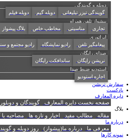
دوبله و گویندگی
گویندگی تیزر تبلیغاتی
دوبله گیم
دوبله فیلم
پیشواز تلفن همراه
تجاری
مناسبتی
مخاطب خاص
بلاگ پیشواز
اپراتوری
پیغامگیر تلفن
رادیو نمایشگاه
رادیو مجتمع و سن
صدای رایگان
نریشن رایگان
ساندافکت رایگان
استودیو ضبط صدا
اجاره استودیو
سفارش نریشن
پادکست
دایره المعارف
صفحه نخست دایره المعارف
گویندگان و دوبلور
بلاگ
مقاله
مطالب مفید
اخبار و تازه ها
مصاحبه با 
درباره ما
معرفی ما
درباره ما(پیشواز)
روز دوبله و گوین
نمونه کارها