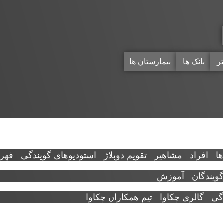
تر
بانک ها
بیمارستان ها
ها
افراد
مشاهیر
تقویم دوبلاژ
استودیوهای گویندگی
فهرس
گویندگان
آموزش
دگی
گالری چکاوا
تیم همکاران چکاوا