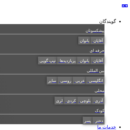
گویندگان
پیشکسوتان
آقایان
بانوان
حرفه ای
آقایان
بانوان
پربازدیدها
تیپ گویی
بین المللی
انگلیسی
عربی
روسی
سایر
محلی
آذری
بلوچی
کردی
لری
کودک
دختر
پسر
خدمات ما