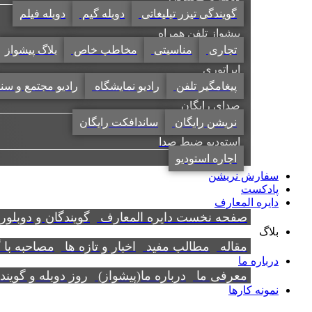
گویندگی تیزر تبلیغاتی
دوبله گیم
دوبله فیلم
پیشواز تلفن همراه
تجاری
مناسبتی
مخاطب خاص
بلاگ پیشواز
اپراتوری
پیغامگیر تلفن
رادیو نمایشگاه
رادیو مجتمع و سن
صدای رایگان
نریشن رایگان
ساندافکت رایگان
استودیو ضبط صدا
اجاره استودیو
سفارش نریشن
پادکست
دایره المعارف
صفحه نخست دایره المعارف
گویندگان و دوبلور
بلاگ
مقاله
مطالب مفید
اخبار و تازه ها
مصاحبه با 
درباره ما
معرفی ما
درباره ما(پیشواز)
روز دوبله و گوین
نمونه کارها