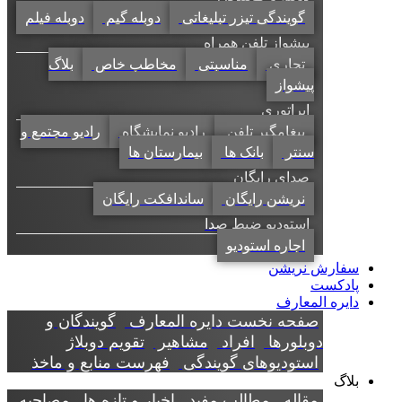
گویندگی تیزر تبلیغاتی
دوبله گیم
دوبله فیلم
پیشواز تلفن همراه
تجاری
مناسبتی
مخاطب خاص
بلاگ
پیشواز
اپراتوری
پیغامگیر تلفن
رادیو نمایشگاه
رادیو مجتمع و
سنتر
بانک ها
بیمارستان ها
صدای رایگان
نریشن رایگان
ساندافکت رایگان
استودیو ضبط صدا
اجاره استودیو
سفارش نریشن
پادکست
دایره المعارف
صفحه نخست دایره المعارف
گویندگان و
دوبلورها
افراد
مشاهیر
تقویم دوبلاژ
استودیوهای گویندگی
فهرست منابع و ماخذ
بلاگ
مقاله
مطالب مفید
اخبار و تازه ها
مصاحبه