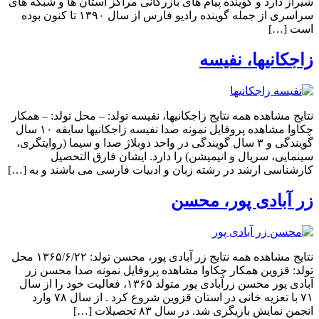
شیراز دارد و گوینده پیام های بازرگانی مراکز استان ها و شبکه های
سراسری از جمله گوینده رادیو فارس از سال ۱۳۹۰ تا کنون بوده
است […]
زاجکانیها، نفیسه
نتایج مشاهده همه نتایج زاجکانیها، نفیسه تولد: – محل تولد: – همکار
چکاوا مشاهده پروفایل نمونه صدا نفیسه زاجکانیها سابقه ۱۰ سال
گویندگی و ۳ سال گویندگی در واحد دوبلاژ صدا و سیما (روایتگری،
سینمایی، سریال و انیمیشن) را دارد. ایشان فارق التحصیل
کارشناسی ارشد در رشته زبان و ادبیات فارسی می باشند و به […]
زر آبادی پور، محسن
نتایج مشاهده همه نتایج زر آبادی پور، محسن تولد: ۱۳۶۵/۶/۲۲ محل
تولد: قزوین همکار چکاوا مشاهده پروفایل نمونه صدا محسن زر
آبادی پور محسن زرآبادی پور متولد ۱۳۶۵، فعالیت خود را از سال
۷۱ با تعزیه خانی در استان قزوین شروع کرد . از سال ۷۸ وارد
انجمن نمایش بازیگری شد. در سال ۸۳ تحصیلات […]