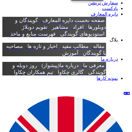
سفارش نریشن
پادکست
دایره المعارف
صفحه نخست دایره المعارف
گویندگان و
دوبلورها
افراد
مشاهیر
تقویم دوبلاژ
استودیوهای گویندگی
فهرست منابع و ماخذ
بلاگ
مقاله
مطالب مفید
اخبار و تازه ها
مصاحبه
با گویندگان
آموزش
درباره ما
معرفی ما
درباره ما(پیشواز)
روز دوبله و
گویندگی
گالری چکاوا
تیم همکاران چکاوا
نمونه کارها