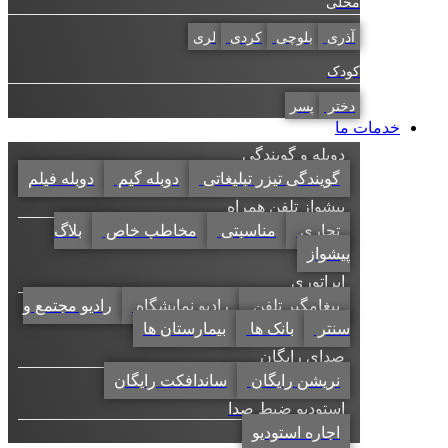
محلی
آذری
بلوچی
کردی
لری
کودک
دختر
پسر
خدمات ما
دوبله و گویندگی
گویندگی تیزر تبلیغاتی
دوبله گیم
دوبله فیلم
پیشواز تلفن همراه
تجاری
مناسبتی
مخاطب خاص
بلاگ
پیشواز
اپراتوری
پیغامگیر تلفن
رادیو نمایشگاه
رادیو مجتمع و
سنتر
بانک ها
بیمارستان ها
صدای رایگان
نریشن رایگان
ساندافکت رایگان
استودیو ضبط صدا
اجاره استودیو