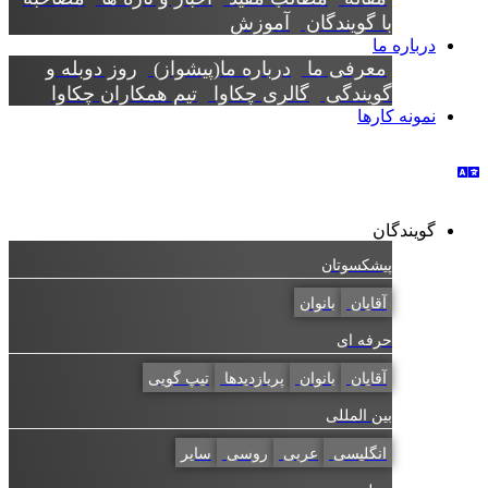
با گویندگان
آموزش
درباره ما
معرفی ما
درباره ما(پیشواز)
روز دوبله و
گویندگی
گالری چکاوا
تیم همکاران چکاوا
نمونه کارها
گویندگان
پیشکسوتان
آقایان
بانوان
حرفه ای
آقایان
بانوان
پربازدیدها
تیپ گویی
بین المللی
انگلیسی
عربی
روسی
سایر