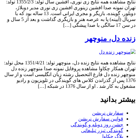
نتایج مشاهده همه نتایج زی نوری، افشین سال تولد: 1355/2/3 تولد:
تهران نمونه صدا افشین زینوری افشین زی نوری مدیر دوبلاژ،
دوبلور، گوینده، بازیگر و مجری ایرانی است. 13 ساله بود که با
سریال (آیینه) پا به عرصه هنر و بازیگری گذاشت و بعد از 5 سال و
در سن 17 سالگی با صدا پیشگی […]
زنده دل، منوچهر
نتایج مشاهده همه نتایج زنده دل، منوچهر تولد: 1351/4/21 محل تولد:
تهران همکار چکاوا مشاهده پروفایل نمونه صدا منوچهر زنده دل
منوچهر زنده دل فارغ التحصیل رشته زبان انگلیسی است و از سال
1376 پس از گذراندن کلاس های گویندگی در تلویزیون و رادیو
مشغول به کار شد . او از سال 1376 در شبکه […]
بیشتر بدانید
سفارش نریشن
قوانین سفارش نریشن
جشن روز دوبله و گویندگی
گویندگی تیزر تبلیغاتی
بلاگ چکاوا