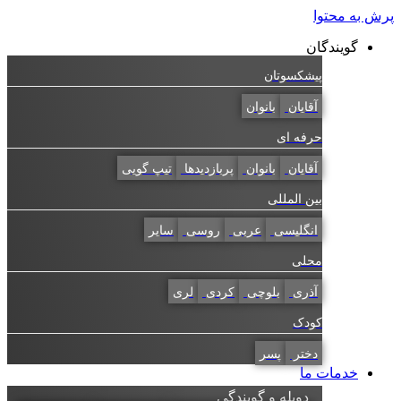
پرش به محتوا
گویندگان
پیشکسوتان
آقایان
بانوان
حرفه ای
آقایان
بانوان
پربازدیدها
تیپ گویی
بین المللی
انگلیسی
عربی
روسی
سایر
محلی
آذری
بلوچی
کردی
لری
کودک
دختر
پسر
خدمات ما
دوبله و گویندگی