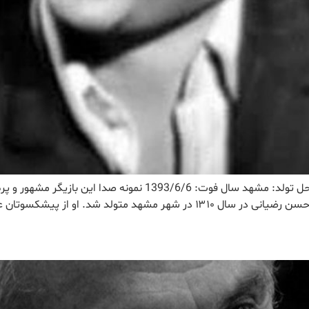
نتایج مشاهده همه نتایج رضیانی ، حسن تولد: 1310 محل تولد: مشهد سال
د. او از پیشکسوتان عرصه تئاتر و […]