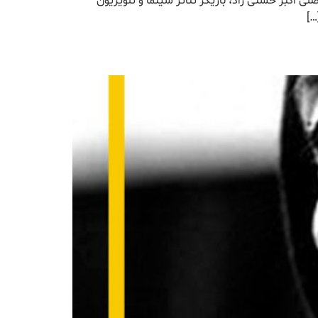
 ایرج راد با نام اصلی اکبر حسنی راد، بازیگر تئاتر سینما و تلویزیون