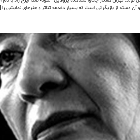
 مشاهده همه نتایج راد ، ایرج تولد: 1324/2/7 محل تولد: تهران همکار چکاوا مشاهده پروفایل نمونه صدا