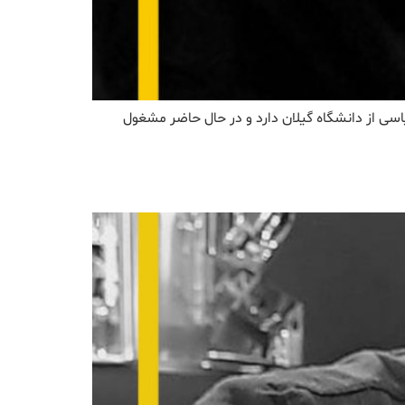
 – نمونه صدا نرجس رئوف متولد 1370 است او لیسانس علوم سیاسی از دانشگاه گیلان دارد و در حال حاضر مشغول