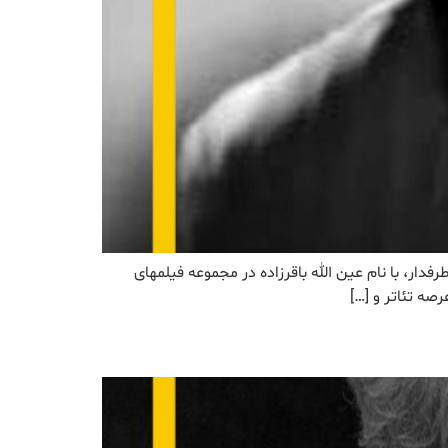
 فوت: 1393/6/6 نمونه صدا این بازیگر مشهور و پرطرفدار، با نام عین الله باقرزاده در مجموعه فیلمهای