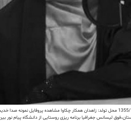
نتایج مشاهده همه نتایج رحمت زهی، خدیجه تولد: 1355/1/4 محل تولد: زاهدان همکار چکاوا م