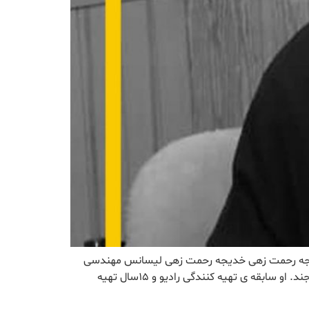
شاهده پروفایل نمونه صدا خدیجه رحمت زهی خدیجه رحمت زهی لیسانس مهندسی
کشاورزی _اقتصاد کشاورزی از دانشگاه سیستان و بلوچستان،فوق لیسانس جغرافیا برنامه ریزی روستایی از دانشگاه پیام نور بیرجند. او سابقه ی تهیه کنندگی رادیو و ۱۵سال تهیه