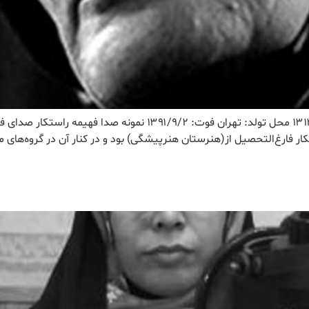
نتایج مشاهده همه نتایج راستکار، فهیمه تولد: ۱۳۱۲/۱۲/۲۹ محل تولد
تکار فارغ‌التحصیل از(هنرستان هنرپیشگی) بود و در کنار آن در گروه‌ه