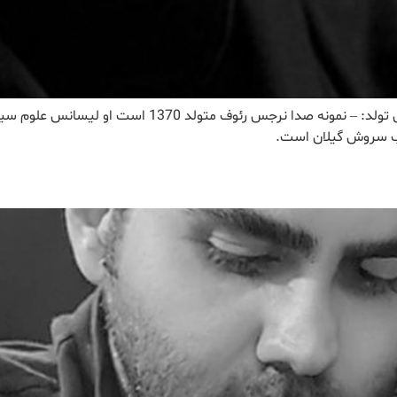
نتایج مشاهده همه نتایج رئوف، نرجس تولد: 1370 محل تولد:
جرب سروش گیلان است.