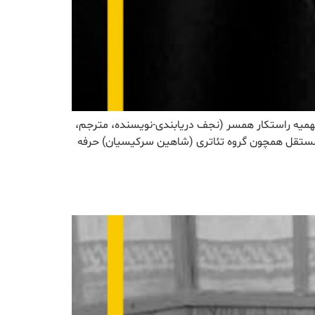
: تهران فوت: ۱۳۹۱/۹/۲ نمونه صدا فهیمه راستکار صدای فهمیه راستکار همسر (نجف دریابندی-نویسنده، مترجم،
ای مستقل همچون گروه تئاتری (شاهین سرکیسیان) حرفه