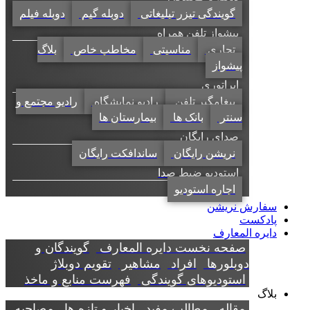
گویندگی تیزر تبلیغاتی
دوبله گیم
دوبله فیلم
پیشواز تلفن همراه
تجاری
مناسبتی
مخاطب خاص
بلاگ
پیشواز
اپراتوری
پیغامگیر تلفن
رادیو نمایشگاه
رادیو مجتمع و
سنتر
بانک ها
بیمارستان ها
صدای رایگان
نریشن رایگان
ساندافکت رایگان
استودیو ضبط صدا
اجاره استودیو
سفارش نریشن
پادکست
دایره المعارف
صفحه نخست دایره المعارف
گویندگان و
دوبلورها
افراد
مشاهیر
تقویم دوبلاژ
استودیوهای گویندگی
فهرست منابع و ماخذ
بلاگ
مقاله
مطالب مفید
اخبار و تازه ها
مصاحبه