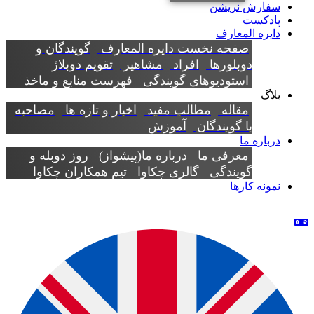
سفارش نریشن
پادکست
دایره المعارف
صفحه نخست دایره المعارف
گویندگان و
دوبلورها
افراد
مشاهیر
تقویم دوبلاژ
استودیوهای گویندگی
فهرست منابع و ماخذ
بلاگ
مقاله
مطالب مفید
اخبار و تازه ها
مصاحبه
با گویندگان
آموزش
درباره ما
معرفی ما
درباره ما(پیشواز)
روز دوبله و
گویندگی
گالری چکاوا
تیم همکاران چکاوا
نمونه کارها