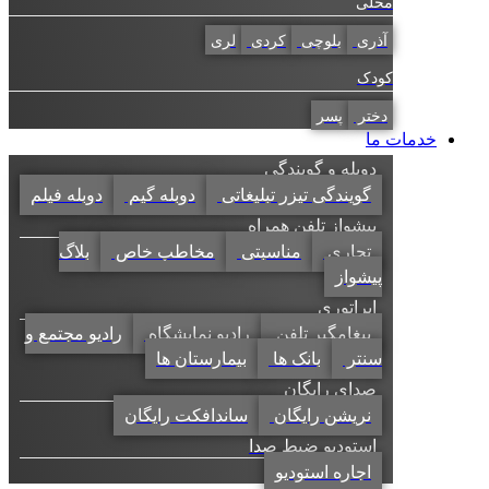
محلی
آذری
بلوچی
کردی
لری
کودک
دختر
پسر
خدمات ما
دوبله و گویندگی
گویندگی تیزر تبلیغاتی
دوبله گیم
دوبله فیلم
پیشواز تلفن همراه
تجاری
مناسبتی
مخاطب خاص
بلاگ
پیشواز
اپراتوری
پیغامگیر تلفن
رادیو نمایشگاه
رادیو مجتمع و
سنتر
بانک ها
بیمارستان ها
صدای رایگان
نریشن رایگان
ساندافکت رایگان
استودیو ضبط صدا
اجاره استودیو