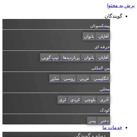
به محتوا
گویندگان
پیشکسوتان
آقایان
بانوان
حرفه ای
آقایان
بانوان
پربازدیدها
تیپ گویی
بین المللی
انگلیسی
عربی
روسی
سایر
محلی
آذری
بلوچی
کردی
لری
کودک
دختر
پسر
خدمات ما
دوبله و گویندگی