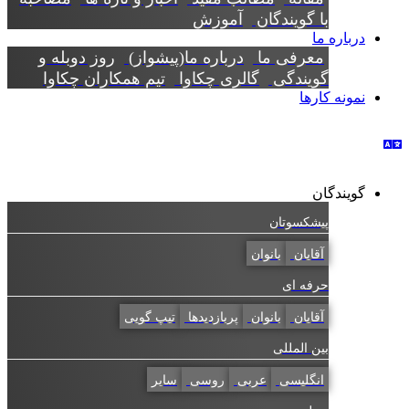
با گویندگان
آموزش
درباره ما
معرفی ما
درباره ما(پیشواز)
روز دوبله و
گویندگی
گالری چکاوا
تیم همکاران چکاوا
نمونه کارها
گویندگان
پیشکسوتان
آقایان
بانوان
حرفه ای
آقایان
بانوان
پربازدیدها
تیپ گویی
بین المللی
انگلیسی
عربی
روسی
سایر