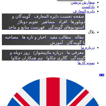
سفارش نریشن
پادکست
دایره المعارف
صفحه نخست دایره المعارف
گویندگان و
دوبلورها
افراد
مشاهیر
تقویم دوبلاژ
استودیوهای گویندگی
فهرست منابع و ماخذ
بلاگ
مقاله
مطالب مفید
اخبار و تازه ها
مصاحبه
با گویندگان
آموزش
درباره ما
معرفی ما
درباره ما(پیشواز)
روز دوبله و
گویندگی
گالری چکاوا
تیم همکاران چکاوا
نمونه کارها