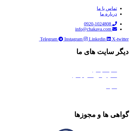
تماس با ما
درباره ما
0920-1024808
info@chakava.com
Telegram
Instagram
Linkedin
X-twi
ر سایت های ما
چکاوا موشن
هلدینگ چکاوا
استودیو کروماکی چکاوا
معدن تی‌وی
ماتیک
هی ها و مجوزها