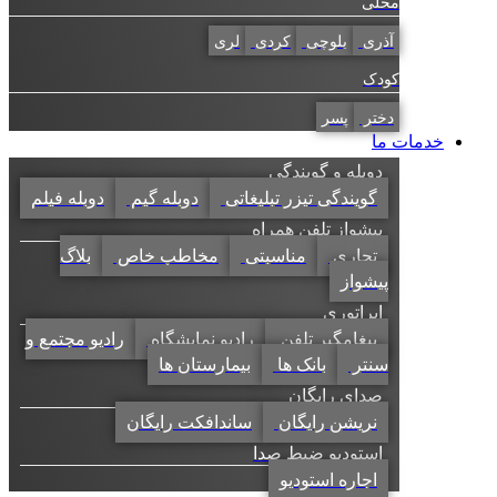
محلی
آذری
بلوچی
کردی
لری
کودک
دختر
پسر
خدمات ما
دوبله و گویندگی
گویندگی تیزر تبلیغاتی
دوبله گیم
دوبله فیلم
پیشواز تلفن همراه
تجاری
مناسبتی
مخاطب خاص
بلاگ
پیشواز
اپراتوری
پیغامگیر تلفن
رادیو نمایشگاه
رادیو مجتمع و
سنتر
بانک ها
بیمارستان ها
صدای رایگان
نریشن رایگان
ساندافکت رایگان
استودیو ضبط صدا
اجاره استودیو