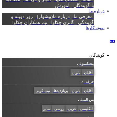
با گویندگان
آموزش
درباره ما
معرفی ما
درباره ما(پیشواز)
روز دوبله و
گویندگی
گالری چکاوا
تیم همکاران چکاوا
نمونه کارها
گویندگان
پیشکسوتان
آقایان
بانوان
حرفه ای
آقایان
بانوان
پربازدیدها
تیپ گویی
بین المللی
انگلیسی
عربی
روسی
سایر