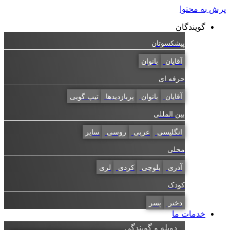
به محتوا
گویندگان
پیشکسوتان
آقایان
بانوان
حرفه ای
آقایان
بانوان
پربازدیدها
تیپ گویی
بین المللی
انگلیسی
عربی
روسی
سایر
محلی
آذری
بلوچی
کردی
لری
کودک
دختر
پسر
خدمات ما
دوبله و گویندگی