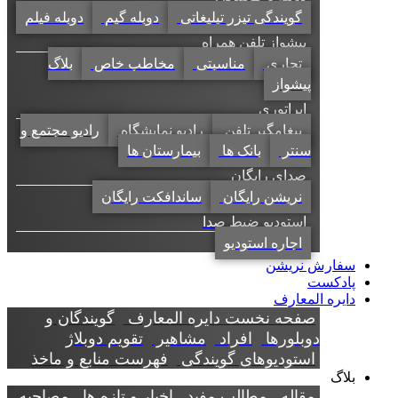
گویندگی تیزر تبلیغاتی
دوبله گیم
دوبله فیلم
پیشواز تلفن همراه
تجاری
مناسبتی
مخاطب خاص
بلاگ
پیشواز
اپراتوری
پیغامگیر تلفن
رادیو نمایشگاه
رادیو مجتمع و
سنتر
بانک ها
بیمارستان ها
صدای رایگان
نریشن رایگان
ساندافکت رایگان
استودیو ضبط صدا
اجاره استودیو
سفارش نریشن
پادکست
دایره المعارف
صفحه نخست دایره المعارف
گویندگان و
دوبلورها
افراد
مشاهیر
تقویم دوبلاژ
استودیوهای گویندگی
فهرست منابع و ماخذ
بلاگ
مقاله
مطالب مفید
اخبار و تازه ها
مصاحبه