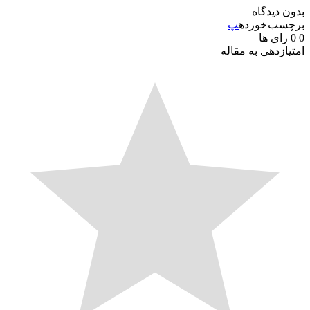
 دیدگاه
سب خورده
پ
رای ها
ازدهی به مقاله