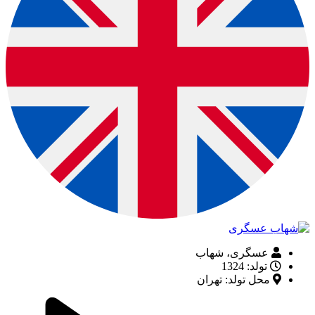
عسگری، شهاب
تولد: 1324
محل تولد: تهران