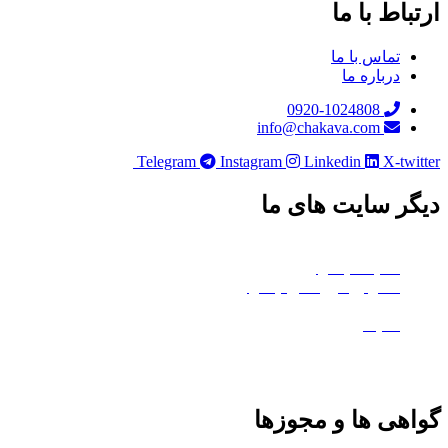
باط با ما
تماس با ما
درباره ما
0920-1024808
info@chakava.com
Telegram
Instagram
Linkedin
X-twi
ر سایت های ما
چکاوا موشن
هلدینگ چکاوا
استودیو کروماکی چکاوا
معدن تی‌وی
ماتیک
هی ها و مجوزها