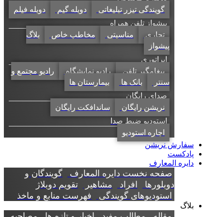
گویندگی تیزر تبلیغاتی
دوبله گیم
دوبله فیلم
پیشواز تلفن همراه
تجاری
مناسبتی
مخاطب خاص
بلاگ
پیشواز
اپراتوری
پیغامگیر تلفن
رادیو نمایشگاه
رادیو مجتمع و
سنتر
بانک ها
بیمارستان ها
صدای رایگان
نریشن رایگان
ساندافکت رایگان
استودیو ضبط صدا
اجاره استودیو
سفارش نریشن
پادکست
دایره المعارف
صفحه نخست دایره المعارف
گویندگان و
دوبلورها
افراد
مشاهیر
تقویم دوبلاژ
استودیوهای گویندگی
فهرست منابع و ماخذ
بلاگ
مقاله
مطالب مفید
اخبار و تازه ها
مصاحبه