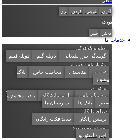
محلی
آذری
بلوچی
کردی
لری
کودک
دختر
پسر
خدمات ما
دوبله و گویندگی
گویندگی تیزر تبلیغاتی
دوبله گیم
دوبله فیلم
پیشواز تلفن همراه
تجاری
مناسبتی
مخاطب خاص
بلاگ
پیشواز
اپراتوری
پیغامگیر تلفن
رادیو نمایشگاه
رادیو مجتمع و
سنتر
بانک ها
بیمارستان ها
صدای رایگان
نریشن رایگان
ساندافکت رایگان
استودیو ضبط صدا
اجاره استودیو