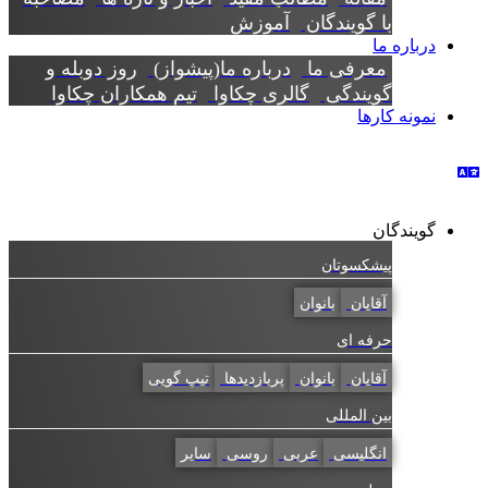
با گویندگان
آموزش
درباره ما
معرفی ما
درباره ما(پیشواز)
روز دوبله و
گویندگی
گالری چکاوا
تیم همکاران چکاوا
نمونه کارها
گویندگان
پیشکسوتان
آقایان
بانوان
حرفه ای
آقایان
بانوان
پربازدیدها
تیپ گویی
بین المللی
انگلیسی
عربی
روسی
سایر