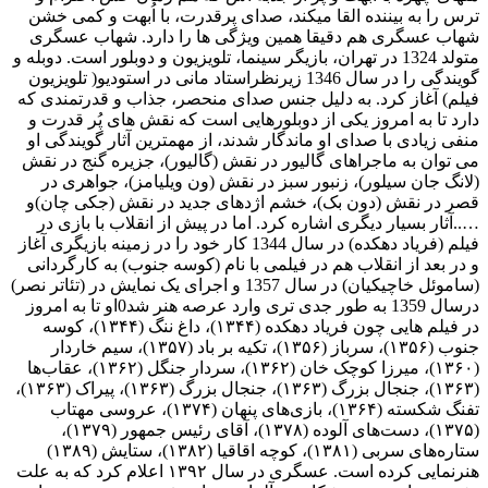
را به بیننده القا میکند، صدای پرقدرت، با اُبهت و کمی خشن
 عسگری هم دقیقا همین ویژگی ها را دارد. شهاب عسگری
متولد 1324 در تهران، بازیگر سینما، تلویزیون و دوبلور است. دوبله و
گویندگی را در سال 1346 زیرنظراستاد مانی در استودیو( تلویزیون
) آغاز کرد. به دلیل جنس صدای منحصر، جذاب و قدرتمندی که
 تا به امروز یکی از دوبلورهایی است که نقش های پُر قدرت و
 زیادی با صدای او ماندگار شدند، از مهمترین آثار گویندگی او
وان به ماجراهای گالیور در نقش (گالیور)، جزیره گنج در نقش
گ جان سیلور)، زنبور سبز در نقش (ون ویلیامز)، جواهری در
در نقش (دون بک)، خشم اژدهای جدید در نقش (جکی چان)و
ثار بسیار دیگری اشاره کرد. اما در پیش از انقلاب با بازی در
فیلم (فریاد دهکده) در سال 1344 کار خود را در زمینه بازیگری آغاز
 بعد از انقلاب هم در فیلمی با نام (کوسه جنوب) به کارگردانی
(ساموئل خاچیکیان) در سال 1357 و اجرای یک نمایش در (تئاتر نصر)
درسال 1359 به طور جدی تری وارد عرصه هنر شد0او تا به امروز
در فیلم هایی چون فریاد دهکده (۱۳۴۴)، داغ ننگ (۱۳۴۴)، کوسه
جنوب (۱۳۵۶)، سرباز (۱۳۵۶)، تکیه بر باد (۱۳۵۷)، سیم خاردار
(۱۳۶۰)، میرزا کوچک خان (۱۳۶۲)، سردار جنگل (۱۳۶۲)، عقاب‌ها
(۱۳۶۳)، جنجال بزرگ (۱۳۶۳)، جنجال بزرگ (۱۳۶۳)، پیراک (۱۳۶۳)،
تفنگ شکسته (۱۳۶۴)، بازی‌های پنهان (۱۳۷۴)، عروسی مهتاب
(۱۳۷۵)، دست‌های آلوده (۱۳۷۸)، آقای رئیس جمهور (۱۳۷۹)،
ستاره‌های سربی (۱۳۸۱)، کوچه اقاقیا (۱۳۸۲)، ستایش (۱۳۸۹)
هنرنمایی کرده است. عسگری در سال ۱۳۹۲ اعلام کرد که به علت