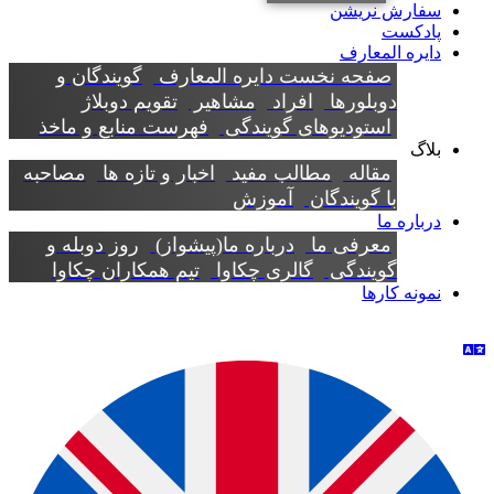
سفارش نریشن
پادکست
دایره المعارف
صفحه نخست دایره المعارف
گویندگان و
دوبلورها
افراد
مشاهیر
تقویم دوبلاژ
استودیوهای گویندگی
فهرست منابع و ماخذ
بلاگ
مقاله
مطالب مفید
اخبار و تازه ها
مصاحبه
با گویندگان
آموزش
درباره ما
معرفی ما
درباره ما(پیشواز)
روز دوبله و
گویندگی
گالری چکاوا
تیم همکاران چکاوا
نمونه کارها