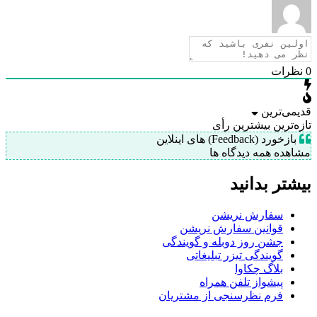
رات
ی‌ترین
‌ترین
بیشترین رأی
ورد (Feedback) های اینلاین
ده همه دیدگاه ها
تر بدانید
سفارش نریشن
قوانین سفارش نریشن
جشن روز دوبله و گویندگی
گویندگی تیزر تبلیغاتی
بلاگ چکاوا
پیشواز تلفن همراه
فرم نظرسنجی از مشتریان