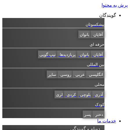
به محتوا
گویندگان
پیشکسوتان
آقایان
بانوان
حرفه ای
آقایان
بانوان
پربازدیدها
تیپ گویی
بین المللی
انگلیسی
عربی
روسی
سایر
محلی
آذری
بلوچی
کردی
لری
کودک
دختر
پسر
خدمات ما
دوبله و گویندگی