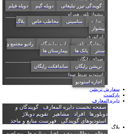
گویندگی تیزر تبلیغاتی
دوبله گیم
دوبله فیلم
پیشواز تلفن همراه
تجاری
مناسبتی
مخاطب خاص
بلاگ
پیشواز
اپراتوری
پیغامگیر تلفن
رادیو نمایشگاه
رادیو مجتمع و
سنتر
بانک ها
بیمارستان ها
صدای رایگان
نریشن رایگان
ساندافکت رایگان
استودیو ضبط صدا
اجاره استودیو
سفارش نریشن
پادکست
دایره المعارف
صفحه نخست دایره المعارف
گویندگان و
دوبلورها
افراد
مشاهیر
تقویم دوبلاژ
استودیوهای گویندگی
فهرست منابع و ماخذ
بلاگ
مقاله
مطالب مفید
اخبار و تازه ها
مصاحبه