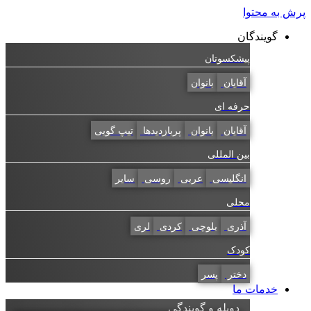
پرش به محتوا
گویندگان
پیشکسوتان
آقایان
بانوان
حرفه ای
آقایان
بانوان
پربازدیدها
تیپ گویی
بین المللی
انگلیسی
عربی
روسی
سایر
محلی
آذری
بلوچی
کردی
لری
کودک
دختر
پسر
خدمات ما
دوبله و گویندگی