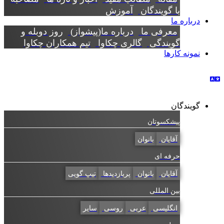
با گویندگان
آموزش
درباره ما
معرفی ما
درباره ما(پیشواز)
روز دوبله و
گویندگی
گالری چکاوا
تیم همکاران چکاوا
نمونه کارها
گویندگان
پیشکسوتان
آقایان
بانوان
حرفه ای
آقایان
بانوان
پربازدیدها
تیپ گویی
بین المللی
انگلیسی
عربی
روسی
سایر