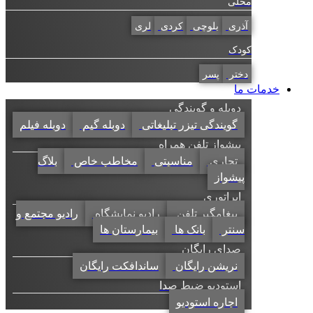
محلی
آذری
بلوچی
کردی
لری
کودک
دختر
پسر
خدمات ما
دوبله و گویندگی
گویندگی تیزر تبلیغاتی
دوبله گیم
دوبله فیلم
پیشواز تلفن همراه
تجاری
مناسبتی
مخاطب خاص
بلاگ
پیشواز
اپراتوری
پیغامگیر تلفن
رادیو نمایشگاه
رادیو مجتمع و
سنتر
بانک ها
بیمارستان ها
صدای رایگان
نریشن رایگان
ساندافکت رایگان
استودیو ضبط صدا
اجاره استودیو