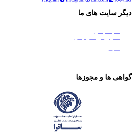
دیگر سایت های ما
چکاوا موشن
هلدینگ چکاوا
استودیو کروماکی چکاوا
معدن تی‌وی
ماتیک
گواهی ها و مجوزها