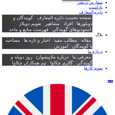
سفارش نریشن
پادکست
دایره المعارف
صفحه نخست دایره المعارف
گویندگان و
دوبلورها
افراد
مشاهیر
تقویم دوبلاژ
استودیوهای گویندگی
فهرست منابع و ماخذ
بلاگ
مقاله
مطالب مفید
اخبار و تازه ها
مصاحبه
با گویندگان
آموزش
درباره ما
معرفی ما
درباره ما(پیشواز)
روز دوبله و
گویندگی
گالری چکاوا
تیم همکاران چکاوا
نمونه کارها