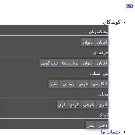
گویندگان
پیشکسوتان
آقایان
بانوان
حرفه ای
آقایان
بانوان
پربازدیدها
تیپ گویی
بین المللی
انگلیسی
عربی
روسی
سایر
محلی
آذری
بلوچی
کردی
لری
کودک
دختر
پسر
خدمات ما