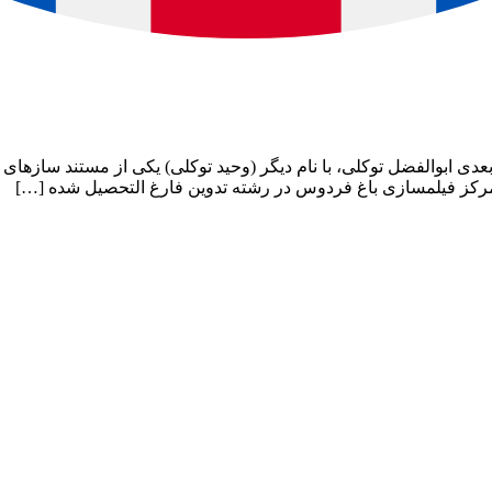
تولد: تهران تصویر قبلی تصویر بعدی ابوالفضل توکلی، با نام دیگر (وحید توکلی) یکی ا
مرکز فیلمسازی باغ فردوس در رشته تدوین فارغ التحصیل شده […]