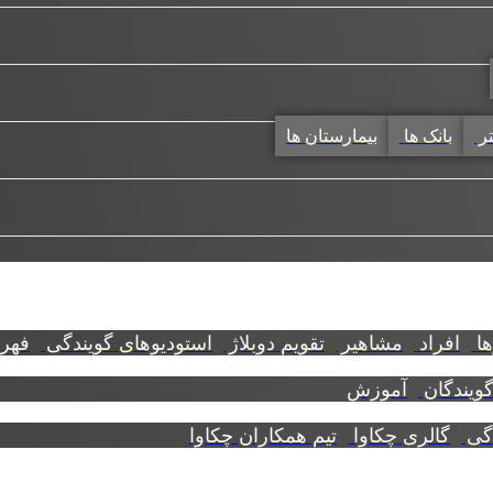
تر
بانک ها
بیمارستان ها
ها
افراد
مشاهیر
تقویم دوبلاژ
استودیوهای گویندگی
فهرس
گویندگان
آموزش
دگی
گالری چکاوا
تیم همکاران چکاوا