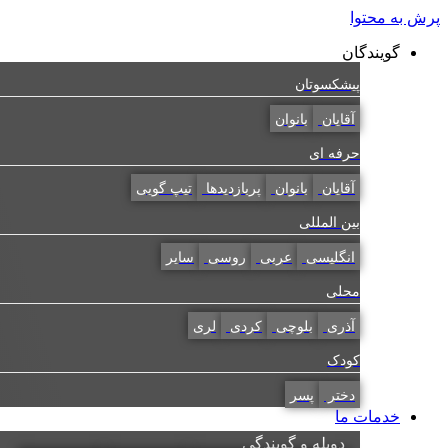
پرش به محتوا
گویندگان
پیشکسوتان
آقایان
بانوان
حرفه ای
آقایان
بانوان
پربازدیدها
تیپ گویی
بین المللی
انگلیسی
عربی
روسی
سایر
محلی
آذری
بلوچی
کردی
لری
کودک
دختر
پسر
خدمات ما
دوبله و گویندگی