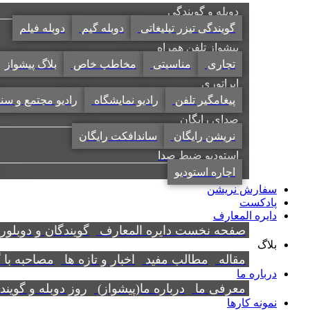
دوبله و گویندگی
گویندگی تیزر تبلیغاتی
دوبله گیم
دوبله فیلم
پیشواز تلفن همراه
تجاری
مناسبتی
مخاطب خاص
بلاگ پیشواز
اپراتوری
پیغامگیر تلفن
رادیو نمایشگاه
رادیو مجتمع و سن
صدای رایگان
نریشن رایگان
ساندافکت رایگان
استودیو ضبط صدا
اجاره استودیو
سفارش نریشن
پادکست
دایره المعارف
صفحه نخست دایره المعارف
گویندگان و دوبلور
بلاگ
مقاله
مطالب مفید
اخبار و تازه ها
مصاحبه با 
درباره ما
معرفی ما
درباره ما(پیشواز)
روز دوبله و گوین
نمونه کارها