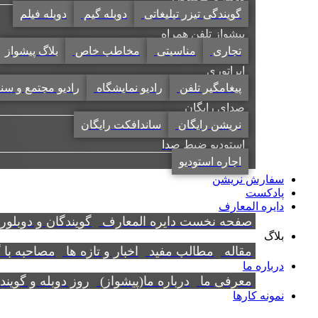
گویندگی تیزر تبلیغاتی
دوبله گیم
دوبله فیلم
پیشواز تلفن همراه
تجاری
مناسبتی
مخاطب خاص
بلاگ پیشواز
اپراتوری
پیغامگیر تلفن
رادیو نمایشگاه
رادیو مجتمع و سن
صدای رایگان
نریشن رایگان
ساندافکت رایگان
استودیو ضبط صدا
اجاره استودیو
سفارش نریشن
پادکست
دایره المعارف
صفحه نخست دایره المعارف
گویندگان و دوبلور
بلاگ
مقاله
مطالب مفید
اخبار و تازه ها
مصاحبه با 
درباره ما
معرفی ما
درباره ما(پیشواز)
روز دوبله و گوین
نمونه کارها