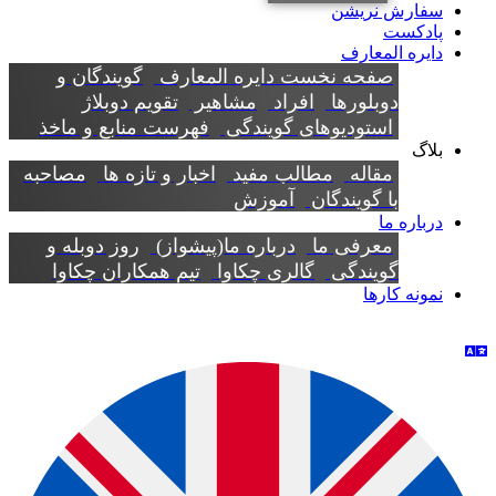
سفارش نریشن
پادکست
دایره المعارف
صفحه نخست دایره المعارف
گویندگان و
دوبلورها
افراد
مشاهیر
تقویم دوبلاژ
استودیوهای گویندگی
فهرست منابع و ماخذ
بلاگ
مقاله
مطالب مفید
اخبار و تازه ها
مصاحبه
با گویندگان
آموزش
درباره ما
معرفی ما
درباره ما(پیشواز)
روز دوبله و
گویندگی
گالری چکاوا
تیم همکاران چکاوا
نمونه کارها