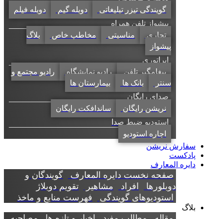
گویندگی تیزر تبلیغاتی
دوبله گیم
دوبله فیلم
پیشواز تلفن همراه
تجاری
مناسبتی
مخاطب خاص
بلاگ
پیشواز
اپراتوری
پیغامگیر تلفن
رادیو نمایشگاه
رادیو مجتمع و
سنتر
بانک ها
بیمارستان ها
صدای رایگان
نریشن رایگان
ساندافکت رایگان
استودیو ضبط صدا
اجاره استودیو
سفارش نریشن
پادکست
دایره المعارف
صفحه نخست دایره المعارف
گویندگان و
دوبلورها
افراد
مشاهیر
تقویم دوبلاژ
استودیوهای گویندگی
فهرست منابع و ماخذ
بلاگ
مقاله
مطالب مفید
اخبار و تازه ها
مصاحبه