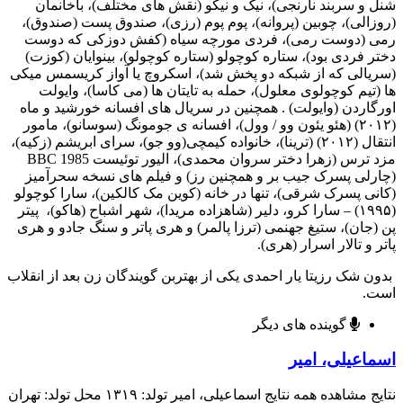
شنل و سربند نارنجی)، نیک و نیکو (نقش های مختلف)، باخانمان
(روزالی)، چوبین (پروانه)، پوم پوم (رزی)، صندوق پست (صندوق)،
رمی (دوست رمی)، فردی مورچه سیاه (کفش دوزکی که دوست
دختر فردی بود)، ستاره کوچولو (ستاره کوچولو)، بینوایان (کوزت)
(سریالی که از شبکه دو پخش شد)، اسکروچ یا آواز کریسمس میکی
ها (تیم کوچولوی معلول)، حمله به تایتان ها (می کاسا)، وایولت
اورگاردن (وایولت) . همچنین در سریال های افسانه خورشید و ماه
(۲۰۱۲) (هئو یئون وو / وول)، افسانه ی جومونگ (سوسانو)، مامور
انتقال (۲۰۱۲) (ترینا)، خانواده کیمچی(وو جو)، سرای ابریشم (زکیه)،
مزد ترس (زهرا دختر سروان محمدی)، الیور توئیست 1985 BBC
(چارلی پسرک جیب بر و همچنین رز) و فیلم های نسخه سحرآمیز
(کانی پسرک شرقی)، تنها در خانه (کوین مک کالکین)، سارا کوچولو
(۱۹۹۵) – سارا کرو، دلیر (شاهزاده مریدا)، شهر اشباح (هاکو)، پیتر
پن (جان)، ستیغ جهنمی (ترزا پالمر) و هری پاتر و سنگ جادو و هری
پاتر و تالار اسرار (هری).
بدون شک رزیتا یار احمدی یکی از بهتربن گویندگان زن بعد از انقلاب
است.
گوینده های دیگر
اسماعیلی، امیر
نتایج مشاهده همه نتایج اسماعیلی، امیر تولد: ۱۳۱۹ محل تولد: تهران