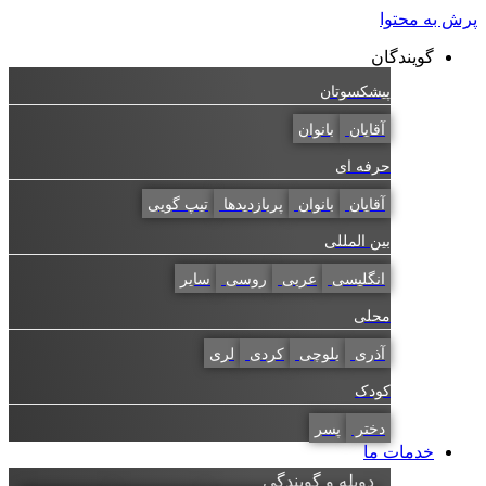
پرش به محتوا
گویندگان
پیشکسوتان
آقایان
بانوان
حرفه ای
آقایان
بانوان
پربازدیدها
تیپ گویی
بین المللی
انگلیسی
عربی
روسی
سایر
محلی
آذری
بلوچی
کردی
لری
کودک
دختر
پسر
خدمات ما
دوبله و گویندگی