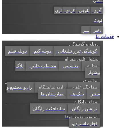
محلی
آذری
بلوچی
کردی
لری
کودک
دختر
پسر
خدمات ما
دوبله و گویندگی
گویندگی تیزر تبلیغاتی
دوبله گیم
دوبله فیلم
پیشواز تلفن همراه
تجاری
مناسبتی
مخاطب خاص
بلاگ
پیشواز
اپراتوری
پیغامگیر تلفن
رادیو نمایشگاه
رادیو مجتمع و
سنتر
بانک ها
بیمارستان ها
صدای رایگان
نریشن رایگان
ساندافکت رایگان
استودیو ضبط صدا
اجاره استودیو