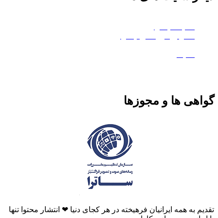
چکاوا موشن
هلدینگ چکاوا
استودیو کروماکی چکاوا
معدن تی‌وی
ماتیک
گواهی ها و مجوزها
تقدیم به همه ایرانیان فرهیخته در هر کجای دنیا ❤ انتشار محتوا تنها