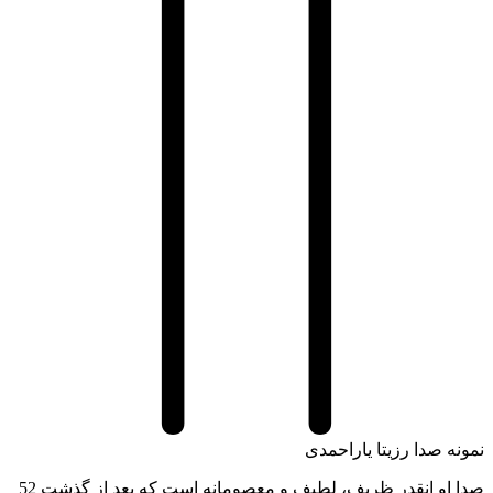
نمونه صدا رزیتا یاراحمدی
صدا او انقدر ظریف، لطیف و معصومانه است که بعد از گذشت 52