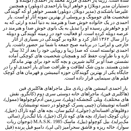
شده است. رزیتا یار احمدی فرزند محمد یار احمدی (گوینده و
دستیاران مدیر دوبلاژ) و خواهر آزیتا یاراحمدی (دوبلور) و همچنین
علیرضا باشکندی (مدیر دوبلاژ، دوبلور) همسر خواهر او که گویندگی
شخصیت های جومونگ و بروسلی از بهترین نمونه آثار او است. یار
احمدی در یک خانواده خوش صدا و هنرمند به دنیا آمده و ارثی که به
او و خواهرش رسیده او را تبدیل به یک بانوی خوش صدا و هنرمند در
عرصه دوبله کرده است. او فعالیت خود در زمینه گویندگی و دوبله
را از سال ۱۳۶۲ آغاز کرد و علاوه بر گویندگی در بسیاری از آثار
خارجی و ایرانی؛ در برنامه صبح جمعه با شما نیز حضور داشت. یار
احمدی توانسته است که صداِ زیبا و رویایی خود را بعد از 32 سال
تازه و با طراوت حفظ کند و همچنان شخصیت های کوچکی آماده
نشستن صدا او بر کالبد شیرین و بچه گانه خود برای بهتر ماندگار
شدن هستند. بدون شک لطافت و ظرافت صدای یار احمدی او را در
جایگاه یکی از بهترین گویندگان حوزه انیمیشن و قهرمان های کوچک
فیلم های سینمایی قرار داده است.
یار احمدی انیمشن های زیادی مثل ماجراهای هاکلبری فین
(هاکلبری فین)، ماجراهای خانه دوستی سری دوم (کانگرو، نقش
های مختلف)، ویلی گنجشکه (ویلی)، سرزمین آدم‌کوچولوها (ممول)،
افسانه توشیشان (چیبی پسرک کوچولو در دسته توشیشان)،
دوقلوهای افسانه‌ای (جولی)، ایکیو سان، بچه های کوه تاراک (جیل)،
زنان کوچک (سارا)، بچه های کوه تاراک (جیل)، بابا لنگ‌دراز (سالی
مک‌بِراید)، بیل کوچولو (بیل)، ماسک M.A.S.K. 1985 (نوجوان ربات
سوار)، خاله ریزه و قاشق سحرآمیز (لی لی)، دامبو فیل پرنده (فیل