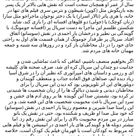
سال از عمر او همچنان سخت است که نقش هایی بالاتر از یک پسر
بچه بازیگوش مثل (کوین) شیطون و نترس سری فیلم های تنها در
خانه، یا هری پاتر (تالار اسرار) یا یک دختر نوجوان ماجراجو مثل سارا
(زنان کوچک) یا (جولی) دو قلوهای افسانه ای را بازی کند، شاید
شکستن طلسم این ماجرا به دست سریال پر (افسانه جومونگ)، با
گویندگی بی نطیر و درخشان یار احمدی در نقش (سوسانو) اتفاق
افتاد. سریال پر طرفدار جومونگ از همان قسمت های اول به راحتی
جای خود را در دل مخاطبان باز کرد و در روزهای سه شنبه و جمعه
مهمان خانه های مردم شد.
اگر بخواهیم منصف باشیم، اتفاقی که باعث تماشایی شدن و
جذابیت دو چندان این سریال کره ای شد، صرف صحنه های کلیشه
ای و رزمی و داستان های امپراتوری که نظیر آن را در شرق آسیا
زیاد دیده ایم، صداهای فوق العاده جذاب و منعطف گویندان و
دوبلورهای این اثر تلویزیونی بود که دیدن این سریال را برای
مخاطبان دیدنی و شنیدن دیالوگ ها را از زبان شخصیت ها شنیدنی
تر کرده بود، نشستن صدا این گوینده ها بر روی آدم های خشن و
سرد این سریال باعث محبوبیت شخصیت های این قصه شد، و در
این راستا صدا شیرین و معصوم رزیتا یار احمدی در نقش (سوسانو)
که خود مثل صدا او ظریف و شکننده بود، حتی در نقش یک بانو
مبارز در بین مردم محبوبیت بالای را برای این نقش رقم زد. اما
بیشتر دوبله ها و گویندگی های یار احمدی در انیمیشن ها و فیلم هایی
که مربوط به کودکان است یا قهرمانِ فیلم یک کودک است، خلاصه