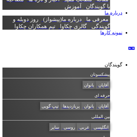
با گویندگان
آموزش
درباره ما
معرفی ما
درباره ما(پیشواز)
روز دوبله و
گویندگی
گالری چکاوا
تیم همکاران چکاوا
نمونه کارها
گویندگان
پیشکسوتان
آقایان
بانوان
حرفه ای
آقایان
بانوان
پربازدیدها
تیپ گویی
بین المللی
انگلیسی
عربی
روسی
سایر