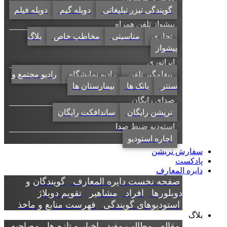
گویندگی تیزر تبلیغاتی
دوبله گیم
دوبله فیلم
پیشواز تلفن همراه
تجاری
مناسبتی
مخاطب خاص
بلاگ
پیشواز
اپراتوری
پیغامگیر تلفن
رادیو نمایشگاه
رادیو مجتمع و
سنتر
بانک ها
بیمارستان ها
صدای رایگان
نریشن رایگان
ساندافکت رایگان
استودیو ضبط صدا
اجاره استودیو
سفارش نریشن
پادکست
دایره المعارف
صفحه نخست دایره المعارف
گویندگان و
دوبلورها
افراد
مشاهیر
تقویم دوبلاژ
استودیوهای گویندگی
فهرست منابع و ماخذ
بلاگ
مقاله
مطالب مفید
اخبار و تازه ها
مصاحبه