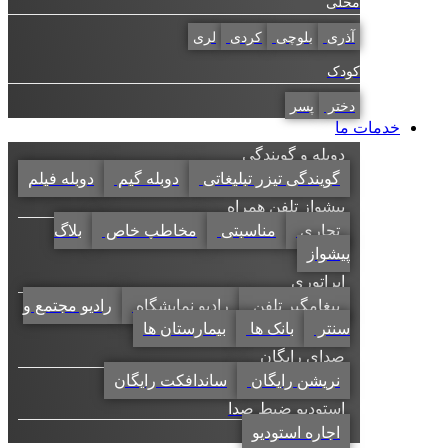
محلی
آذری
بلوچی
کردی
لری
کودک
دختر
پسر
خدمات ما
دوبله و گویندگی
گویندگی تیزر تبلیغاتی
دوبله گیم
دوبله فیلم
پیشواز تلفن همراه
تجاری
مناسبتی
مخاطب خاص
بلاگ
پیشواز
اپراتوری
پیغامگیر تلفن
رادیو نمایشگاه
رادیو مجتمع و
سنتر
بانک ها
بیمارستان ها
صدای رایگان
نریشن رایگان
ساندافکت رایگان
استودیو ضبط صدا
اجاره استودیو