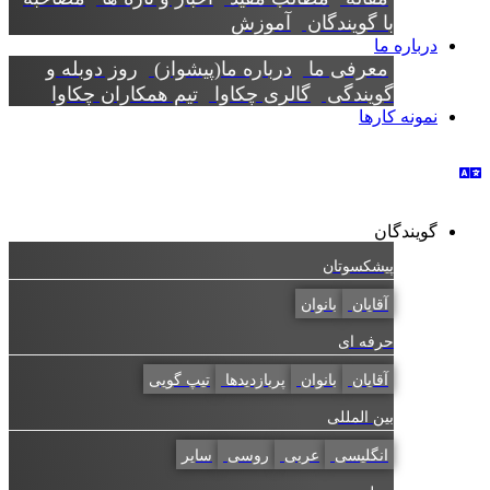
با گویندگان
آموزش
درباره ما
معرفی ما
درباره ما(پیشواز)
روز دوبله و
گویندگی
گالری چکاوا
تیم همکاران چکاوا
نمونه کارها
گویندگان
پیشکسوتان
آقایان
بانوان
حرفه ای
آقایان
بانوان
پربازدیدها
تیپ گویی
بین المللی
انگلیسی
عربی
روسی
سایر