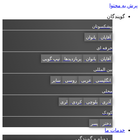
به محتوا
گویندگان
پیشکسوتان
آقایان
بانوان
حرفه ای
آقایان
بانوان
پربازدیدها
تیپ گویی
بین المللی
انگلیسی
عربی
روسی
سایر
محلی
آذری
بلوچی
کردی
لری
کودک
دختر
پسر
خدمات ما
دوبله و گویندگی