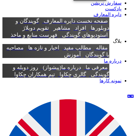
سفارش نریشن
پادکست
دایره المعارف
صفحه نخست دایره المعارف
گویندگان و
دوبلورها
افراد
مشاهیر
تقویم دوبلاژ
استودیوهای گویندگی
فهرست منابع و ماخذ
بلاگ
مقاله
مطالب مفید
اخبار و تازه ها
مصاحبه
با گویندگان
آموزش
درباره ما
معرفی ما
درباره ما(پیشواز)
روز دوبله و
گویندگی
گالری چکاوا
تیم همکاران چکاوا
نمونه کارها