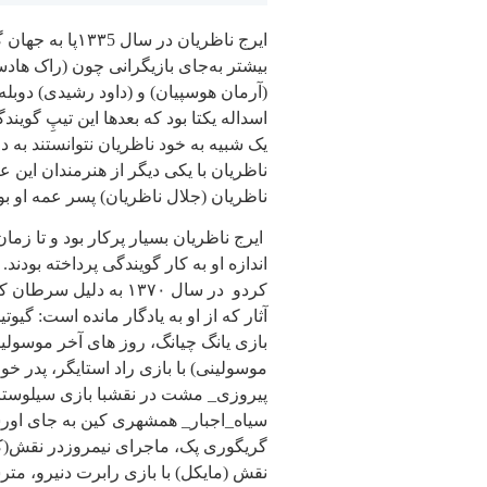
ایرج ناظریان د
بیشتر به‌‌جای بازیگرانی چون (راک هادس
(آرمان هوسپیان) و (داود رشیدی) دوبله
اسداله یکتا بود که بعدها این تیپِ گوی
یک شبیه به خود ناظریان نتوانستند به د
ناظریان با یکی دیگر از هنرمندان این 
ناظریان (جلال ناظریان) پسر عمه او بو
ایرج ناظریان بسیار پرکار بود و تا زما
کردو در سال ۱۳۷۰ به د
آثار که از او به یادگار مانده است: گیوت
بازی یانگ چیانگ، روز های آخر موسولی
سیاه_اجبار_ همشهری کین به جای او
گریگوری پک، ماجرای نیمروزدر نقش(کل
نقش (مایکل) با بازی رابرت دنیرو، مت