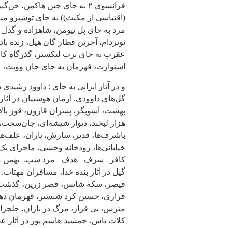
(اقتباسی از مکبث)) به جای توشیرو میف
مرد به جای پل نیومن، شاهزاده و گدا
نوتردام، آخرین قطار گان هیل، زنده باد
عقرب به جای برت لنکستر، گذرگاه کاس
استوارت، قهرمان به جای جان وویت، ا
و در آثار ایرانی به جای : داوود رشیدی
گل‌های داوودی. آرمان هوسپیان در آثار
بهشت، آشوبگر، پسران قارون، قوز بالا
هزار لبخند، دیوار شیشه‌ای، جان‌سخت،
باشرف‌ها، قدیر، سازش، یاران، علف‌
خیابانی‌ها، رودخانه وحشی، ماجرای یک
کافر_ شرف_ هدف_ مرد شب. بهمن مفید
گیل در آثار بنده خدا، مسافران مهتاب.
قیصر، سکه شانس، قصر زرین، گذشت ب
فراری، حسين كرد شبستر، قهرمان دهکده
مترس، بی قرار، مرگ در باران، چلچراغ
کلات باش، جمشید هاشم پور در آثار عق