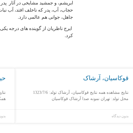
ابریشم، و جمشید مشایخی در آثار پدر
حجاب، آب، پدر که ناخلف افتد، آب نبات 
جاهل، جوانی هم عالمی دارد.
ایرج ناظریان از گوینده های درجه یکی 
کرد.
قوکاسیان، آرشاک
حی
نتایج مشاهده همه نتایج قوکاسیان، آرشاک تولد: 1323/7/6
نتای
محل تولد: تهران نمونه صدا آرشاک قوکاسیان
همک
بدون دیدگاه
بدون