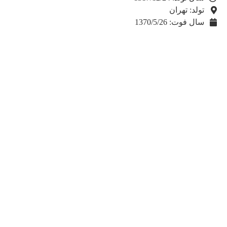
تولد: تهران
سال فوت: 1370/5/26