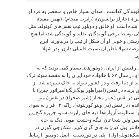
ر سال ۱۳۳5پا به جهان گویندگی گذاشت . صدای بسیار خاص و منحصر به فرد او
ن)، (چارلز برانسون)، (رابرت میچام)، (بهمن مفید)،
 شده است. او خالق و دوبلور تیپ نقش‌های کوتوله، مثل
ندگی توسط برخی گویندگان، تقلید و گویندگی شد، اما هیچ
رستی و خوبی او آن شکل از تیپ را دربیاورند. ایرج
عرصه شهلا ناظریان نسبت فامیلی دارن، پدر شهلا
د.
ن رفتنش از ایران، دوبلورهای بسیار کمی بودند که به
اندازه او به کار گویندگی پرداخته بودند. او در سال ۶۷ با خانواده خود ایران را به مقصد سوئد ترک
لیل سرطان کبد از دنیا رفت و در کشور سوئد به خاک سپرده شد. از
ین پرنده در نقش (امپراطور یونگ‌ژنگ(امپراتور چین)) با
نی در نقش (عمر مختار (شیر صحرا)) در نقش(بنیتو
موسولینی) با بازی راد استایگر، پدر خوانده ۱در نقش (دن ویتو کورلئونه)، راکی۲_ فرار به سوی
پیروزی_ مشت در نقشبا بازی سیلوستر استالونه، آرواره‌ها ۱به جای رابرت شاو، جزیره گنج_رز
رسن ولز، شجاعان_تنگه وحشت_موبی دیک به جای
انتر ویل کین) به جای گری کوپر، شکارچی گوزن در
رسک(دوبله اول)_ پلی در دوردست_ اصل دومینو_ ارتباط