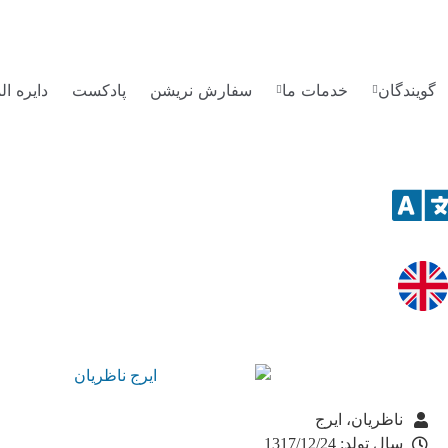
گویندگان
خدمات ما
سفارش نریشن
پادکست
دایره ا
ناظریان، ایرج
سال تولد: 1317/12/24