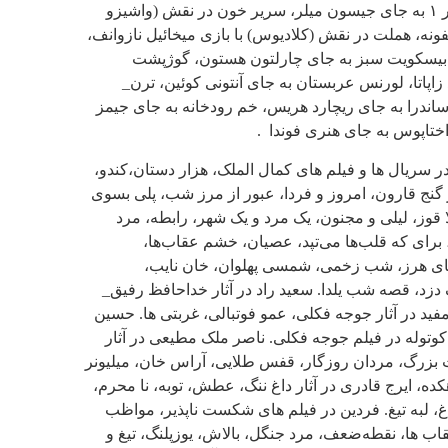
فرانسوی ۲ به جای جین هاکمن، جن‌گیر ۱ به جای جیسون میلر، سریر خون در نقش (واشیزو
ونه، هملت در نقش (کلادیوس) با بازی میخائیل نازوانف،
_ بیسکویت سبز به جای چارلتون هستون، گوژپشت
 زاپاتا، لورنس عربستان به جای آنتونی کوئین، ترن_
اندرا به جای ریچارد هریس، خم رودخانه به جای جیمز
ختاپوس به جای هنری فوندا .
 در سریال ها و فیلم های کمال الملک، هزار دستان،کندو،
 گنج قارون، امروز و فردا، عبور از مرز شب، پلی بسوی
 قوز، لیلی و مجنون، یک مرد و یک شهر، رابطه، مرد
 برای که قلب‌ها می‌تپد، عصیان، خشم عقاب‌ها،
های هرز، شب زخمی، شمسی پهلوان، خان نایب،
 دزد، قصه شب یلدا. سعید راد در آثار خداحافظ رفیق_
 در آثار جوجه فکلی، عمو فوتبالی، غربتی ها. حسین
 کوتوله در فیلم جوجه فکلی. ناصر ملک مطیعی در آثار
زرگ، مردان روزگار، قفس طلایی، آراس خان، میلیونر
، ایرج قادری در آثار داغ ننگ، عطش، توبه، نا محرم،
، لبه تیغ. فردین در فیلم های شکست ‌ناپذیر، مواظب
اب ها، نقطه‌ضعف، مرد جنگل، بالاش، یوزپلنگ، تیغ و