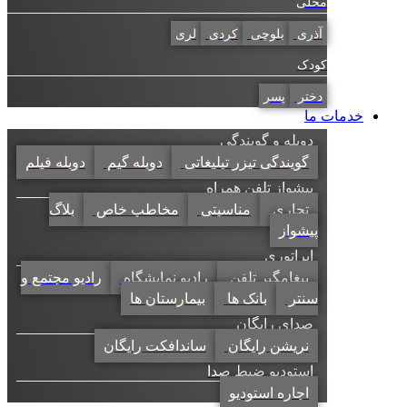
محلی
آذری
بلوچی
کردی
لری
کودک
دختر
پسر
خدمات ما
دوبله و گویندگی
گویندگی تیزر تبلیغاتی
دوبله گیم
دوبله فیلم
پیشواز تلفن همراه
تجاری
مناسبتی
مخاطب خاص
بلاگ
پیشواز
اپراتوری
پیغامگیر تلفن
رادیو نمایشگاه
رادیو مجتمع و
سنتر
بانک ها
بیمارستان ها
صدای رایگان
نریشن رایگان
ساندافکت رایگان
استودیو ضبط صدا
اجاره استودیو