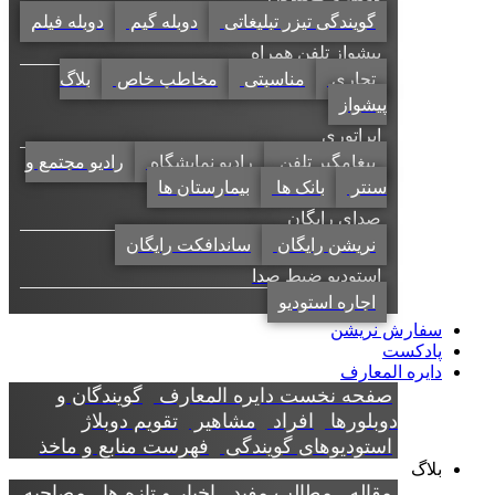
گویندگی تیزر تبلیغاتی
دوبله گیم
دوبله فیلم
پیشواز تلفن همراه
تجاری
مناسبتی
مخاطب خاص
بلاگ
پیشواز
اپراتوری
پیغامگیر تلفن
رادیو نمایشگاه
رادیو مجتمع و
سنتر
بانک ها
بیمارستان ها
صدای رایگان
نریشن رایگان
ساندافکت رایگان
استودیو ضبط صدا
اجاره استودیو
سفارش نریشن
پادکست
دایره المعارف
صفحه نخست دایره المعارف
گویندگان و
دوبلورها
افراد
مشاهیر
تقویم دوبلاژ
استودیوهای گویندگی
فهرست منابع و ماخذ
بلاگ
مقاله
مطالب مفید
اخبار و تازه ها
مصاحبه