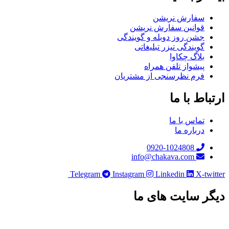
سفارش نریشن
قوانین سفارش نریشن
جشن روز دوبله و گویندگی
گویندگی تیزر تبلیغاتی
بلاگ چکاوا
پیشواز تلفن همراه
فرم نظرسنجی از مشتریان
باط با ما
تماس با ما
درباره ما
0920-1024808
info@chakava.com
Telegram
Instagram
Linkedin
X-twi
ر سایت های ما
چکاوا موشن
هلدینگ چکاوا