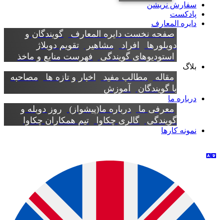
سفارش نریشن
پادکست
دایره المعارف
صفحه نخست دایره المعارف
گویندگان و
دوبلورها
افراد
مشاهیر
تقویم دوبلاژ
استودیوهای گویندگی
فهرست منابع و ماخذ
بلاگ
مقاله
مطالب مفید
اخبار و تازه ها
مصاحبه
با گویندگان
آموزش
درباره ما
معرفی ما
درباره ما(پیشواز)
روز دوبله و
گویندگی
گالری چکاوا
تیم همکاران چکاوا
نمونه کارها