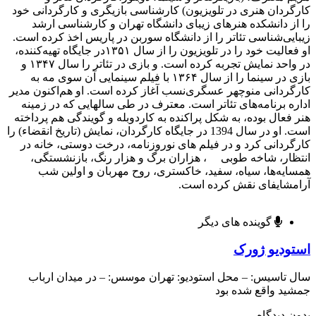
ردان هنری در تلویزیون) کارشناسی بازیگری و کارگردانی خود
ز دانشکده هنرهای زیبای دانشگاه تهران و کارشناسی ارشد
یی‌شناسی تئاتر را از دانشگاه سوربن در پاریس اخذ کرده است.
او فعالیت خود را در تلویزیون را از سال ۱۳۵۱در جایگاه تهیه‌کننده،
در واحد نمایش تجربه کرده است. و بازی در تئاتر را سال ۱۳۴۷ و
بازی در سینما را از سال ۱۳۶۴ با فیلم سینمایی آن سوی مه به
ردانی منوچهر عسگری‌نسب آغاز کرده است. او هم‌اکنون مدیر
ه برنامه‌های تئاتر است. معترف در طی سالهایی که در زمینه
فعال بوده، به شکل پراکنده به کاردوبله و گویندگی هم پرداخته
است. او در سال 1394 در جایگاه کارگردان، نمایش (تاریخ انقضاء) را
ردانی کرد و در فیلم های نوروزنامه، درخت دوستی، خانه در
ار، شاخه طوبی ، هزاران برگ و هزار رنگ، بازنشستگی،
یه‌ها، سیاه، سفید، خاکستری، روح مهربان و اولین شب
امشایفای نقش کرده است.
گوینده های دیگر
ودیو ژورک
تاسیس: – محل استودیو: تهران موسس: – در میدان ارباب
د واقع شده بود
 دیدگاه