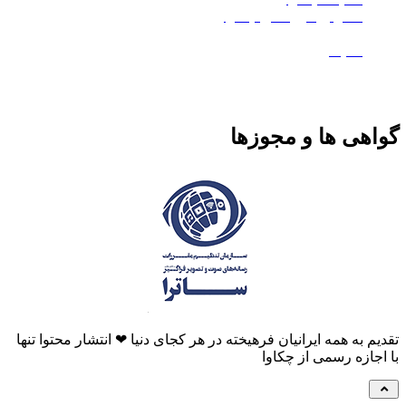
استودیو کروماکی چکاوا
معدن تی‌وی
ماتیک
هی ها و مجوزها
م به همه ایرانیان فرهیخته در هر کجای دنیا ❤ انتشار محتوا تنها
جازه رسمی از چکاوا