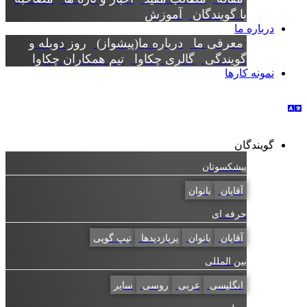
با گویندگان
آموزش
درباره ما
معرفی ما
درباره ما(پیشواز)
روز دوبله و
گویندگی
گالری چکاوا
تیم همکاران چکاوا
نمونه کارها
گویندگان
پیشکسوتان
آقایان
بانوان
حرفه ای
آقایان
بانوان
پربازدیدها
تیپ گویی
بین المللی
انگلیسی
عربی
روسی
سایر