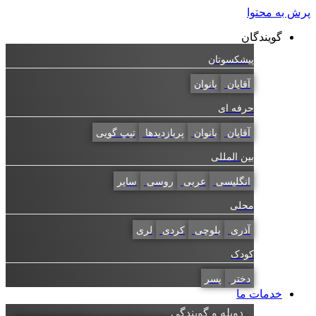
به محتوا
گویندگان
پیشکسوتان
آقایان
بانوان
حرفه ای
آقایان
بانوان
پربازدیدها
تیپ گویی
بین المللی
انگلیسی
عربی
روسی
سایر
محلی
آذری
بلوچی
کردی
لری
کودک
دختر
پسر
خدمات ما
دوبله و گویندگی