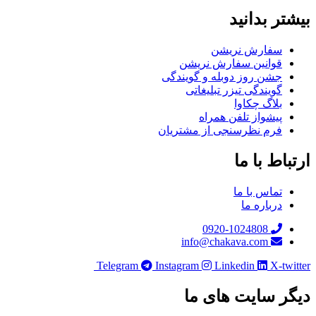
تر بدانید
سفارش نریشن
قوانین سفارش نریشن
جشن روز دوبله و گویندگی
گویندگی تیزر تبلیغاتی
بلاگ چکاوا
پیشواز تلفن همراه
فرم نظرسنجی از مشتریان
باط با ما
تماس با ما
درباره ما
0920-1024808
info@chakava.com
Telegram
Instagram
Linkedin
X-twi
ر سایت های ما