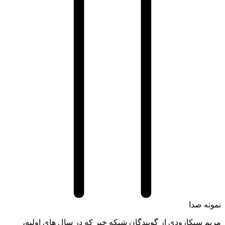
ه صدا
 سيکارودی از گويندگان شبکه خبر که در سال های اولیه،