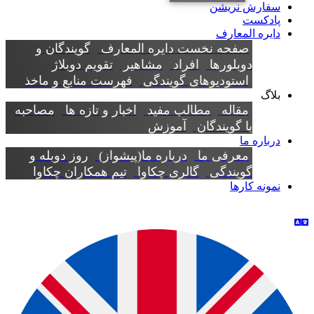
سفارش نریشن
پادکست
دایره المعارف
صفحه نخست دایره المعارف
گویندگان و
دوبلورها
افراد
مشاهیر
تقویم دوبلاژ
استودیوهای گویندگی
فهرست منابع و ماخذ
بلاگ
مقاله
مطالب مفید
اخبار و تازه ها
مصاحبه
با گویندگان
آموزش
درباره ما
معرفی ما
درباره ما(پیشواز)
روز دوبله و
گویندگی
گالری چکاوا
تیم همکاران چکاوا
نمونه کارها