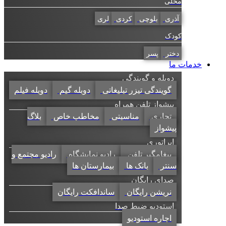
محلی
آذری
بلوچی
کردی
لری
کودک
دختر
پسر
خدمات ما
دوبله و گویندگی
گویندگی تیزر تبلیغاتی
دوبله گیم
دوبله فیلم
پیشواز تلفن همراه
تجاری
مناسبتی
مخاطب خاص
بلاگ
پیشواز
اپراتوری
پیغامگیر تلفن
رادیو نمایشگاه
رادیو مجتمع و
سنتر
بانک ها
بیمارستان ها
صدای رایگان
نریشن رایگان
ساندافکت رایگان
استودیو ضبط صدا
اجاره استودیو