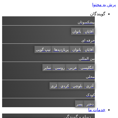
به محتوا
گویندگان
پیشکسوتان
آقایان
بانوان
حرفه ای
آقایان
بانوان
پربازدیدها
تیپ گویی
بین المللی
انگلیسی
عربی
روسی
سایر
محلی
آذری
بلوچی
کردی
لری
کودک
دختر
پسر
خدمات ما
دوبله و گویندگی