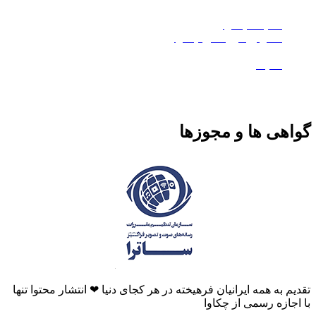
چکاوا موشن
هلدینگ چکاوا
استودیو کروماکی چکاوا
معدن تی‌وی
ماتیک
هی ها و مجوزها
م به همه ایرانیان فرهیخته در هر کجای دنیا ❤ انتشار محتوا تنها
جازه رسمی از چکاوا