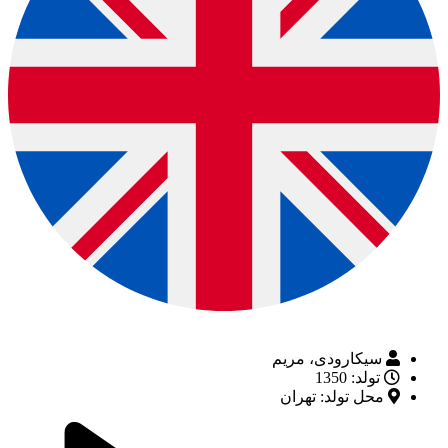
سیکارودی، مریم
تولد: 1350
محل تولد: تهران