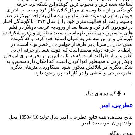
ته شده ترين و محبوب ترین گوينده اين شبکه بود، حرفه
دگی را از صدا وسيمای مرکز گيلان آغاز کرد و به سبب اجرای
خوبش به تهران دعوت شد. اما پس از 8 سال به واحد دوبلاژ در صدا
و سیما رفت. او فعالیت هنری خود را از سال ۱۳۷۴ با گویندگی اخبار
لویزیون آغاز کرد و بعدها بعد از ورود به عرصه دوبلاژ در فیلم
 به سرپرستی ناصر طهماسب، سعید مظفری و زهره شکوفنده
دگی و از این سه نفر به عنوان اساتید خود کرد. او که گوینده
مادر در سریال پر طرفدار جواهری در قصر بوده است، در
ه با حرفه دوبله معتقد است که: دوبله شغل و حرفه ای بی
 و پر از ظرافت است که هر ثانیه اش پر از تجربه برای آموختن
ار بردن و همینطور اغوا کردن است، که امکان دارد شخص، به
دیگری در باتلاقش مدفون شود. سیکاوردی هنرهای دیگری
 طراحی و نقاشی را در کارنامه پربار خود دارد.
گوینده های دیگر
چی، امیر
نتایج مشاهده همه نتایج عطرچی، امیر سال تولد: 1358/4/18 محل
: تهران نمونه صدا امیر
 دیدگاه