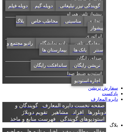
گویندگی تیزر تبلیغاتی
دوبله گیم
دوبله فیلم
پیشواز تلفن همراه
تجاری
مناسبتی
مخاطب خاص
بلاگ
پیشواز
اپراتوری
پیغامگیر تلفن
رادیو نمایشگاه
رادیو مجتمع و
سنتر
بانک ها
بیمارستان ها
صدای رایگان
نریشن رایگان
ساندافکت رایگان
استودیو ضبط صدا
اجاره استودیو
سفارش نریشن
پادکست
دایره المعارف
صفحه نخست دایره المعارف
گویندگان و
دوبلورها
افراد
مشاهیر
تقویم دوبلاژ
استودیوهای گویندگی
فهرست منابع و ماخذ
بلاگ
مقاله
مطالب مفید
اخبار و تازه ها
مصاحبه