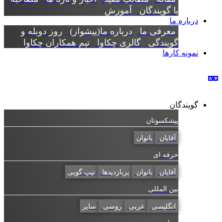
با گویندگان
آموزش
درباره ما
معرفی ما
درباره ما(پیشواز)
روز دوبله و
گویندگی
گالری چکاوا
تیم همکاران چکاوا
نمونه کارها
گویندگان
پیشکسوتان
آقایان
بانوان
حرفه ای
آقایان
بانوان
پربازدیدها
تیپ گویی
بین المللی
انگلیسی
عربی
روسی
سایر