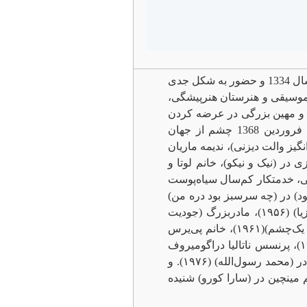
آذردُخت دانشی کرمانی ملقب به (آذر دانشی)، فعالیت خود در عرصه دوبله و گویندگی را از سال 1334 و حضور به شکل جدی
ز هنرستان عالی موسیقی و هنرستان هنرپیشگی،
هی و مهین بزرگی در عرضه کردن
تیپ‌های خانم های سالخورده در زمینه دوبله بسیار مهارت و تسلط داشت. دانشی در 19 فروردین 1368 چشم از جهان
یز والت دیزنی)، ندیمه ماریان
در (نیک و نیکو)، خانم لوتا و
ی، خدمتکار کم‌سال سیاه‌پوست
د رفته» (۱۹۳۹)، خانم مورگان (سارا آلگود) در (چه سرسبز بود دره من)
(۱۹۴۱)، خانم بریچارد (تلما ریتر) در (بابا لنگ‌دراز) (۱۹۵۵)، مادربزرگ (هلن هایز) در (آناستازیا) (۱۹۵۶)، مادربزرگ (جودیت
اندرسون) در (گربه روی شیروانی داغ) (۱۹۵۸)، ماریا لانگ‌ورث (کتی جورادو) در (سربازهای یک‌چشم)(۱۹۶۱)، خانم پی‌یرس
(مونا واشبورن) در (بانوی زیبای من) (۱۹۶۴)، مادر لارا (آدرین کوری) در (دکتر ژیواگو) (۱۹۶۵)، پرنسس ناتالیا دراگومیروف
(وندی هیلر) در (قتل در قطار سریع‌السیر شرق) (۱۹۷۴)، همسر ابولهب (الین آیوز-کامرون) در (محمد رسول‌الله) (۱۹۷۶). و
م مینچین در (سارا کورو) شنیده