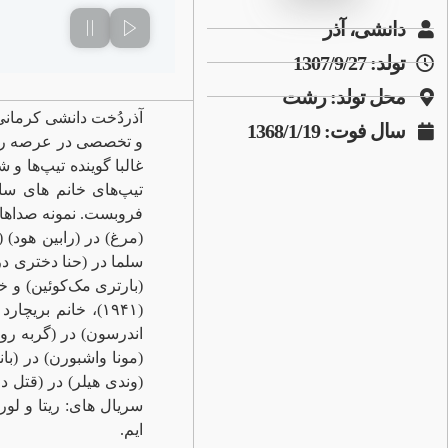
دانشی، آذر
تولد: 1307/9/27
محل تولد: رشت
سال فوت: 1368/1/19
غالبا گوینده تیپ‌ها 
فروبست. نمونه صداهای 
(مرغ) در (رابین هود) 
سلما در (حنا دختری د
سریال های: ریتا و لور
ایم.