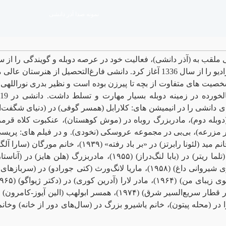
نمونه صدا آذر دانشی
و تخصصی در عرصه رادیو را از سال 1336 آغاز کرد. دانشی فارغ‌التحصیل ا
و شخصیت های متفاوت از بچه تا پیرزن بوده است و نظیر بدری نورالل
دانشی را در انیمیشن های: کلارابل (همسر گوفی) در (دنیای شگفت‌انگ
(دوبله دوم)، مادربزرگ روباه در (موش کوهستان)، عنکبوت کلاه قرمزی 
ر مزرعه)، بی‌بی در مجموعه عروسکی (نخودی). و در فیلم های: پریس
(بارتری مک‌کوئین) و خانم مید (لئونا رابرتز) در «بر با
ا در (محله پیتون)، خانم یاشیرو بزرگ در (سال‌های دور از خانه) وخان