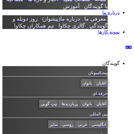
با گویندگان
آموزش
درباره ما
معرفی ما
درباره ما(پیشواز)
روز دوبله و
گویندگی
گالری چکاوا
تیم همکاران چکاوا
نمونه کارها
گویندگان
پیشکسوتان
آقایان
بانوان
حرفه ای
آقایان
بانوان
پربازدیدها
تیپ گویی
بین المللی
انگلیسی
عربی
روسی
سایر