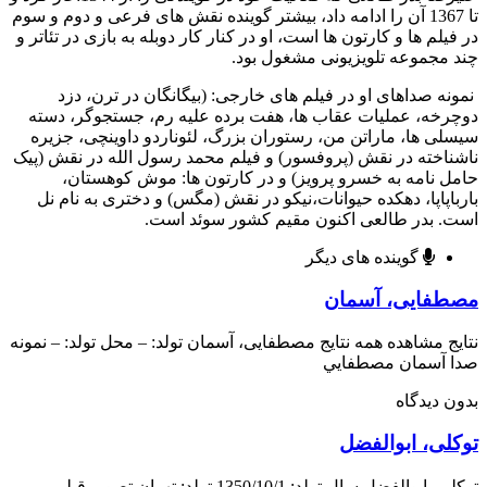
تا 1367 آن را ادامه داد، بیشتر گوینده نقش های فرعی و دوم و سوم
یلم ها و کارتون ها است، او در کنار کار دوبله به بازی در تئاتر و
مجموعه تلویزیونی مشغول بود.
ه صداهای او در فیلم های خارجی: (بیگانگان در ترن، دزد
خه، عملیات عقاب ها، هفت برده علیه رم، جستجوگر، دسته
ی ها، ماراتن من، رستوران بزرگ، لئوناردو داوینچی، جزیره
اخته در نقش (پروفسور) و فیلم محمد رسول الله در نقش (پیک
 نامه به خسرو پرویز) و در کارتون ها: موش کوهستان،
اپاپا، دهکده حیوانات،نیکو در نقش (مگس) و دختری به نام نل
 بدر طالعی اکنون مقیم کشور سوئد است.
گوینده های دیگر
فایی، آسمان
ج مشاهده همه نتایج مصطفایی، آسمان تولد: – محل تولد: – نمونه
 آسمان مصطفايي
 دیدگاه
لی، ابوالفضل
توکلی، ابوالفضل سال تولد: 1350/10/1 تولد: تهران تصویر قبلی