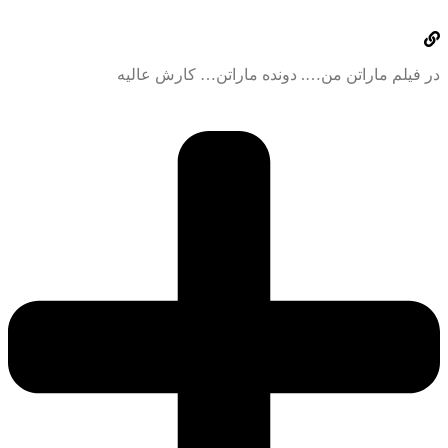
یلم ماراتن من…. دونده ماراتن… کارش عالیه