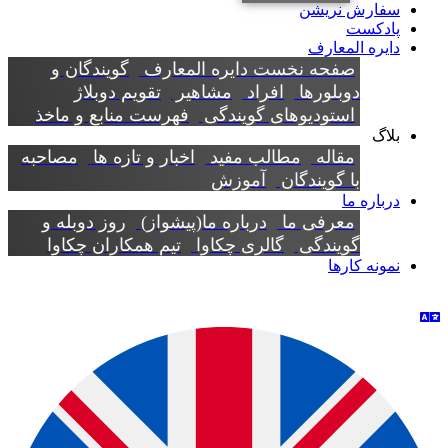
سفارش نریشن
پادکست
دایره المعارف
صفحه نخست دایره المعارف
گویندگان و
دوبلورها
افراد
مشاهیر
تقویم دوبلاژ
استودیوهای گویندگی
فهرست منابع و ماخذ
بلاگ
مقاله
مطالب مفید
اخبار و تازه ها
مصاحبه
با گویندگان
آموزش
درباره ما
معرفی ما
درباره ما(پیشواز)
روز دوبله و
گویندگی
گالری چکاوا
تیم همکاران چکاوا
نمونه کارها