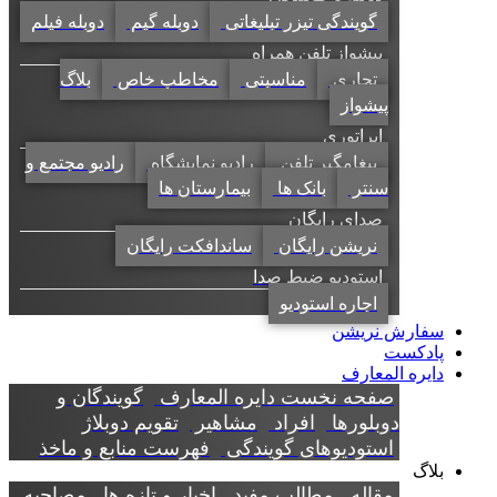
گویندگی تیزر تبلیغاتی
دوبله گیم
دوبله فیلم
پیشواز تلفن همراه
تجاری
مناسبتی
مخاطب خاص
بلاگ
پیشواز
اپراتوری
پیغامگیر تلفن
رادیو نمایشگاه
رادیو مجتمع و
سنتر
بانک ها
بیمارستان ها
صدای رایگان
نریشن رایگان
ساندافکت رایگان
استودیو ضبط صدا
اجاره استودیو
سفارش نریشن
پادکست
دایره المعارف
صفحه نخست دایره المعارف
گویندگان و
دوبلورها
افراد
مشاهیر
تقویم دوبلاژ
استودیوهای گویندگی
فهرست منابع و ماخذ
بلاگ
مقاله
مطالب مفید
اخبار و تازه ها
مصاحبه