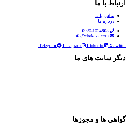
باط با ما
تماس با ما
درباره ما
0920-1024808
info@chakava.com
Telegram
Instagram
Linkedin
X-twi
ر سایت های ما
چکاوا موشن
هلدینگ چکاوا
استودیو کروماکی چکاوا
معدن تی‌وی
ماتیک
هی ها و مجوزها