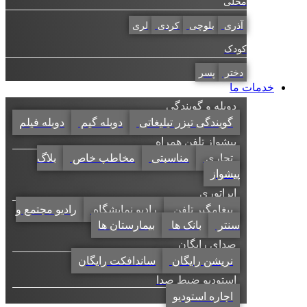
محلی
آذری
بلوچی
کردی
لری
کودک
دختر
پسر
خدمات ما
دوبله و گویندگی
گویندگی تیزر تبلیغاتی
دوبله گیم
دوبله فیلم
پیشواز تلفن همراه
تجاری
مناسبتی
مخاطب خاص
بلاگ
پیشواز
اپراتوری
پیغامگیر تلفن
رادیو نمایشگاه
رادیو مجتمع و
سنتر
بانک ها
بیمارستان ها
صدای رایگان
نریشن رایگان
ساندافکت رایگان
استودیو ضبط صدا
اجاره استودیو