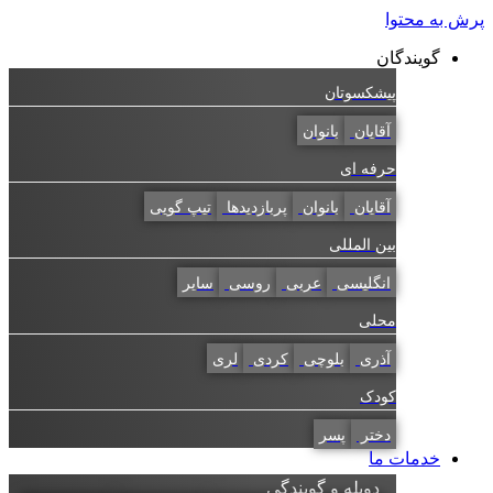
به محتوا
گویندگان
پیشکسوتان
آقایان
بانوان
حرفه ای
آقایان
بانوان
پربازدیدها
تیپ گویی
بین المللی
انگلیسی
عربی
روسی
سایر
محلی
آذری
بلوچی
کردی
لری
کودک
دختر
پسر
خدمات ما
دوبله و گویندگی