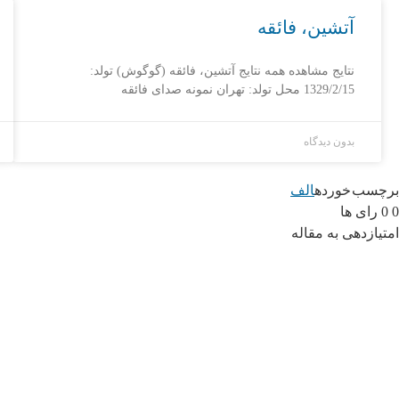
آتشین، فائقه
نتایج مشاهده همه نتایج آتشین، فائقه (گوگوش) تولد:
1329/2/15 محل تولد: تهران نمونه صدای فائقه
بدون دیدگاه
برچسب خورده
الف
0
0
رای ها
امتیازدهی به مقاله