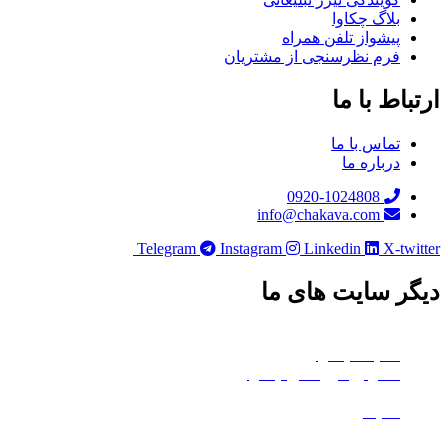
بلاگ چکاوا
پیشواز تلفن همراه
فرم نظرسنجی از مشتریان
باط با ما
تماس با ما
درباره ما
0920-1024808
info@chakava.com
Telegram
Instagram
Linkedin
X-twi
ر سایت های ما
چکاوا موشن
هلدینگ چکاوا
استودیو کروماکی چکاوا
معدن تی‌وی
ماتیک