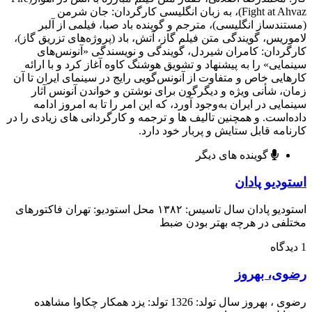
Fight at Ahvaz)، به زبان انگلیسی کارگردان: جان شرمن
ندساز انگلیسی)، مترجم و گوینده باد صبا، فیلمی از آلبر
ریس، گویندگی متن فیلم گاز، آتش، باد (پروژه‌های تزریق گاز)،
ردان: کامران شیردل، گویندگی و نویسندگی «آنونس‌های
ایی» را به پیشنهاد و تشویق هوشنگ کاوه آغاز کرد و با ارائه
ایی خاص و متفاوت از آنونس‌گویی رایج در سینمای ایران تا آن
، شأنی ویژه و دیگرگون برای نوشتن و خواندن آنونس آثار
ایی در ایران به‌وجود آورد، که این امر را تا به امروز ادامه
‌است. و همچنین تالیف ها و ترجمه و کارگردانی های زیادی را در
امه قابل ستایش و پربار خود دارد.
گوینده های دیگر
دیو پادان
استودیو پادان سال تاسیس: ۱۳۸۲ محل استودیو: تهران فاکتورهای
فی در هرچه بهتر بودن ضبط
ی، بهروز
رضوی ، بهروز سال تولد: 1326 تولد: یزد همکار چکاوا مشاهده