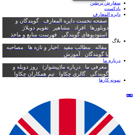
سفارش نریشن
پادکست
دایره المعارف
صفحه نخست دایره المعارف
گویندگان و
دوبلورها
افراد
مشاهیر
تقویم دوبلاژ
استودیوهای گویندگی
فهرست منابع و ماخذ
بلاگ
مقاله
مطالب مفید
اخبار و تازه ها
مصاحبه
با گویندگان
آموزش
درباره ما
معرفی ما
درباره ما(پیشواز)
روز دوبله و
گویندگی
گالری چکاوا
تیم همکاران چکاوا
نمونه کارها