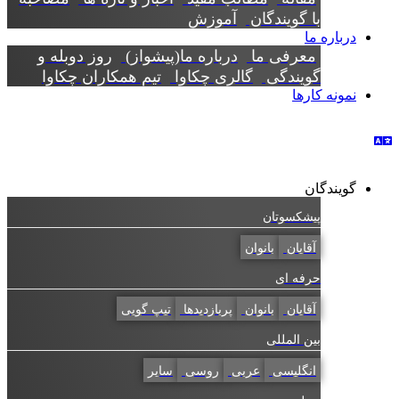
با گویندگان
آموزش
درباره ما
معرفی ما
درباره ما(پیشواز)
روز دوبله و
گویندگی
گالری چکاوا
تیم همکاران چکاوا
نمونه کارها
گویندگان
پیشکسوتان
آقایان
بانوان
حرفه ای
آقایان
بانوان
پربازدیدها
تیپ گویی
بین المللی
انگلیسی
عربی
روسی
سایر