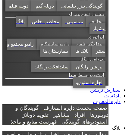
گویندگی تیزر تبلیغاتی
دوبله گیم
دوبله فیلم
پیشواز تلفن همراه
تجاری
مناسبتی
مخاطب خاص
بلاگ
پیشواز
اپراتوری
پیغامگیر تلفن
رادیو نمایشگاه
رادیو مجتمع و
سنتر
بانک ها
بیمارستان ها
صدای رایگان
نریشن رایگان
ساندافکت رایگان
استودیو ضبط صدا
اجاره استودیو
سفارش نریشن
پادکست
دایره المعارف
صفحه نخست دایره المعارف
گویندگان و
دوبلورها
افراد
مشاهیر
تقویم دوبلاژ
استودیوهای گویندگی
فهرست منابع و ماخذ
بلاگ
مقاله
مطالب مفید
اخبار و تازه ها
مصاحبه