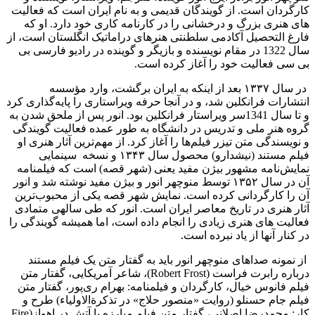
ردان است. از گویندگان قدیمی و به نام ایران است که فعالیت
هنری بزرگ و درخشانی را در کارنامه کاری خود دارد. او که
 التحصیل آکادمی سلطنتی هنرهای دراماتیک انگلستان است، از
سال 1322 در مقام نویسنده و بازیگر و گوینده در رادیو فارسی بی
ی فعالیت خود را آغاز کرده است.
در سال ۱۳۳۷ بعد از اینکه به ایران برگشت، وارد مؤسسه
ارات فرانکلین شد، و در آنجا حرفه ویراستاری را پایه‌گذاری کرد
و تا سال 1341سر ویراستار فرانکلین بود. انور پس از ملحق شدن به
 هنر ملی و تدریس در دانشگاه به‌ طور عمده فعالیت گویندگی
یسندگی متن تیزر فیلم‌ها را آغاز کرد. از مهم‌ترین آثار هنری او
فیلم مستند (نیشدارو) محصول سال ۱۳۴۳ و نسخه سینمایی
ش‌نامه مشهور بیژن مفید یعنی (شهر قصه) است که فیلمنامه
آن در سال ۱۳۵۲ توسط منوچهر انور و بیژن مفید نوشته شد و انور
ا کارگردانی کرده است. نمایش شهر قصه یکی از محبوب‌ترین
 هنری در تاریخ معاصر ایران است. انور که طی سالهی متمادی
یت های هنری زیادی را انجام داده است، اما همیشه گویندگی را
نار آنها از یاد نبرده است.
مونه صداهای منوچهر انور باید به گفتار متن یک فیلم مستند
درباره رابرت فراست (Robert Frost)، شاعر آمریکایی، گفتار متن
 فانوس خیال، کارگردان و فیلمنامه: بهرام ری‌پور، گفتار متن
 جام حسنلو (روایت «منصور حلاج» در تذکرةالاولیاء) طرح و
کار: محمدرضا اصلانی، گفتار متن فیلم مبارزه با آتش در اهواز(Fire