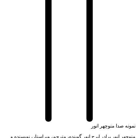
ه صدا منوچهر انور
هر انور برادر ایرج انور گوینده، مترجم، ویراستار، نویسنده و