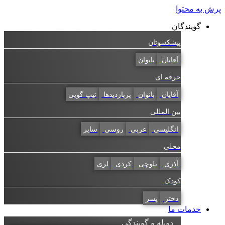
به محتوا
گویندگان
پیشکسوتان
آقایان
بانوان
حرفه ای
آقایان
بانوان
پربازدیدها
تیپ گویی
بین المللی
انگلیسی
عربی
روسی
سایر
محلی
آذری
بلوچی
کردی
لری
کودک
دختر
پسر
خدمات ما
دوبله و گویندگی