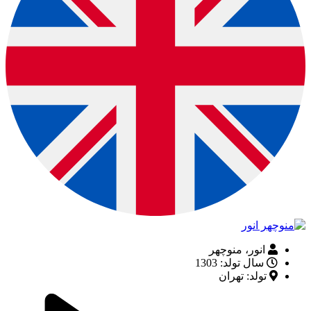
انور، منوچهر
سال تولد: 1303
تولد: تهران