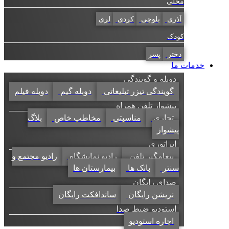
محلی
آذری
بلوچی
کردی
لری
کودک
دختر
پسر
خدمات ما
دوبله و گویندگی
گویندگی تیزر تبلیغاتی
دوبله گیم
دوبله فیلم
پیشواز تلفن همراه
تجاری
مناسبتی
مخاطب خاص
بلاگ
پیشواز
اپراتوری
پیغامگیر تلفن
رادیو نمایشگاه
رادیو مجتمع و
سنتر
بانک ها
بیمارستان ها
صدای رایگان
نریشن رایگان
ساندافکت رایگان
استودیو ضبط صدا
اجاره استودیو