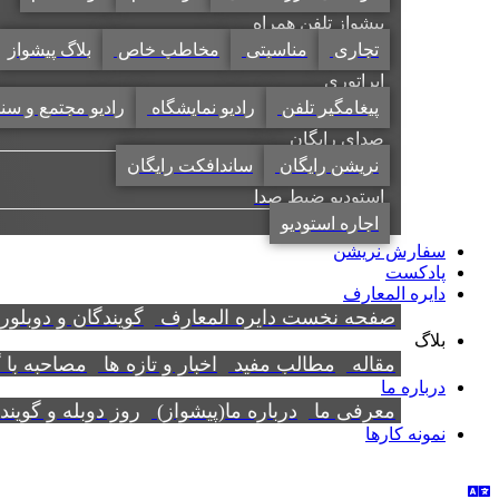
پیشواز تلفن همراه
تجاری
مناسبتی
مخاطب خاص
بلاگ پیشواز
اپراتوری
پیغامگیر تلفن
رادیو نمایشگاه
رادیو مجتمع و سن
صدای رایگان
نریشن رایگان
ساندافکت رایگان
استودیو ضبط صدا
اجاره استودیو
سفارش نریشن
پادکست
دایره المعارف
صفحه نخست دایره المعارف
گویندگان و دوبلور
بلاگ
مقاله
مطالب مفید
اخبار و تازه ها
مصاحبه با 
درباره ما
معرفی ما
درباره ما(پیشواز)
روز دوبله و گوین
نمونه کارها