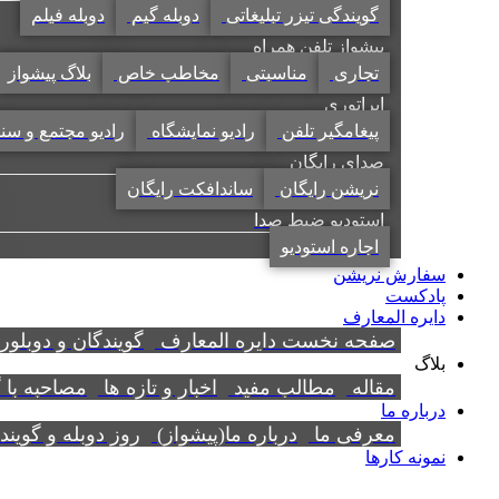
گویندگی تیزر تبلیغاتی
دوبله گیم
دوبله فیلم
پیشواز تلفن همراه
تجاری
مناسبتی
مخاطب خاص
بلاگ پیشواز
اپراتوری
پیغامگیر تلفن
رادیو نمایشگاه
رادیو مجتمع و سن
صدای رایگان
نریشن رایگان
ساندافکت رایگان
استودیو ضبط صدا
اجاره استودیو
سفارش نریشن
پادکست
دایره المعارف
صفحه نخست دایره المعارف
گویندگان و دوبلور
بلاگ
مقاله
مطالب مفید
اخبار و تازه ها
مصاحبه با 
درباره ما
معرفی ما
درباره ما(پیشواز)
روز دوبله و گوین
نمونه کارها