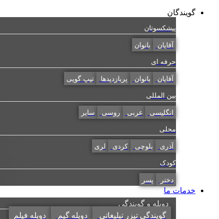
پرش
گویندگان
به
پیشکسوتان
محتوا
آقایان
بانوان
حرفه ای
آقایان
بانوان
پربازدیدها
تیپ گویی
بین المللی
انگلیسی
عربی
روسی
سایر
محلی
آذری
بلوچی
کردی
لری
کودک
دختر
پسر
خدمات ما
دوبله و گویندگی
گویندگی تیزر تبلیغاتی
دوبله گیم
دوبله فیلم