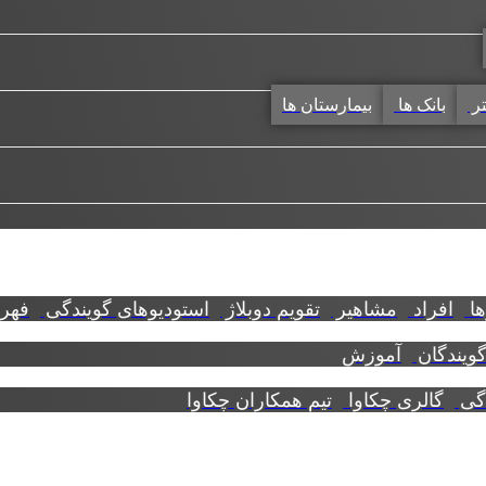
تر
بانک ها
بیمارستان ها
ها
افراد
مشاهیر
تقویم دوبلاژ
استودیوهای گویندگی
فهرس
گویندگان
آموزش
دگی
گالری چکاوا
تیم همکاران چکاوا