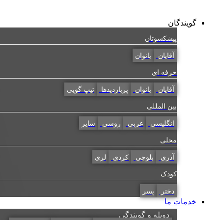
گویندگان
پیشکسوتان
آقایان
بانوان
حرفه ای
آقایان
بانوان
پربازدیدها
تیپ گویی
بین المللی
انگلیسی
عربی
روسی
سایر
محلی
آذری
بلوچی
کردی
لری
کودک
دختر
پسر
خدمات ما
دوبله و گویندگی