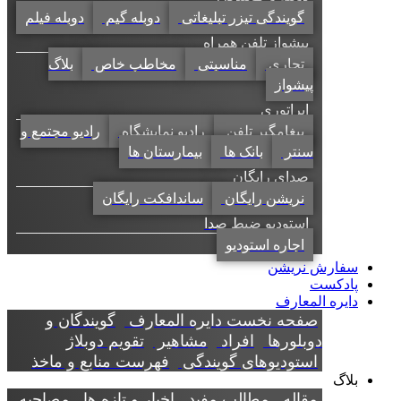
گویندگی تیزر تبلیغاتی
دوبله گیم
دوبله فیلم
پیشواز تلفن همراه
تجاری
مناسبتی
مخاطب خاص
بلاگ
پیشواز
اپراتوری
پیغامگیر تلفن
رادیو نمایشگاه
رادیو مجتمع و
سنتر
بانک ها
بیمارستان ها
صدای رایگان
نریشن رایگان
ساندافکت رایگان
استودیو ضبط صدا
اجاره استودیو
سفارش نریشن
پادکست
دایره المعارف
صفحه نخست دایره المعارف
گویندگان و
دوبلورها
افراد
مشاهیر
تقویم دوبلاژ
استودیوهای گویندگی
فهرست منابع و ماخذ
بلاگ
مقاله
مطالب مفید
اخبار و تازه ها
مصاحبه