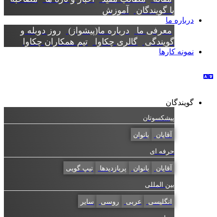
با گویندگان
آموزش
درباره ما
معرفی ما
درباره ما(پیشواز)
روز دوبله و
گویندگی
گالری چکاوا
تیم همکاران چکاوا
نمونه کارها
گویندگان
پیشکسوتان
آقایان
بانوان
حرفه ای
آقایان
بانوان
پربازدیدها
تیپ گویی
بین المللی
انگلیسی
عربی
روسی
سایر