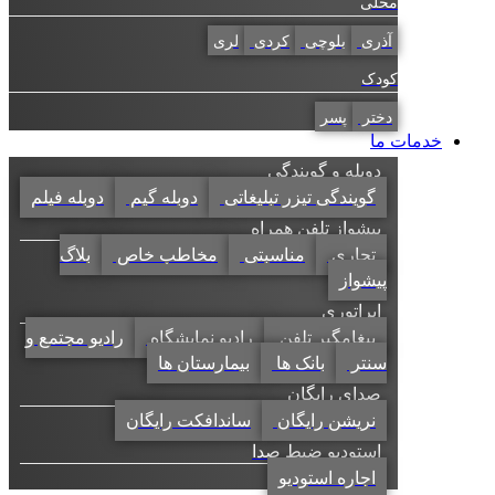
محلی
آذری
بلوچی
کردی
لری
کودک
دختر
پسر
خدمات ما
دوبله و گویندگی
گویندگی تیزر تبلیغاتی
دوبله گیم
دوبله فیلم
پیشواز تلفن همراه
تجاری
مناسبتی
مخاطب خاص
بلاگ
پیشواز
اپراتوری
پیغامگیر تلفن
رادیو نمایشگاه
رادیو مجتمع و
سنتر
بانک ها
بیمارستان ها
صدای رایگان
نریشن رایگان
ساندافکت رایگان
استودیو ضبط صدا
اجاره استودیو