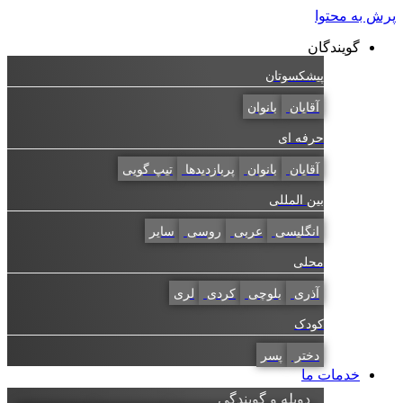
به محتوا
گویندگان
پیشکسوتان
آقایان
بانوان
حرفه ای
آقایان
بانوان
پربازدیدها
تیپ گویی
بین المللی
انگلیسی
عربی
روسی
سایر
محلی
آذری
بلوچی
کردی
لری
کودک
دختر
پسر
خدمات ما
دوبله و گویندگی