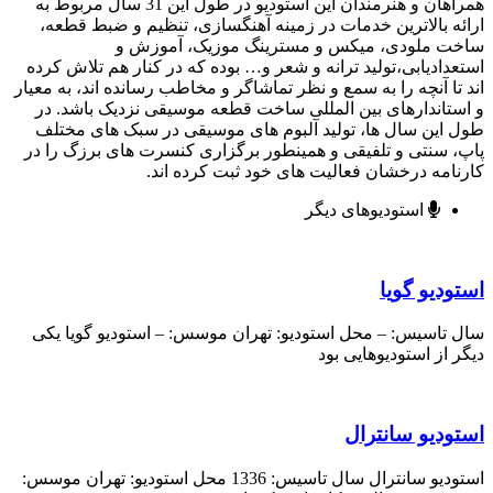
همراهان و هنرمندان این استودیو در طول این 31 سال مربوط به
ه بالاترین خدمات در زمینه آهنگسازی، تنظیم و ضبط قطعه،
ت ملودی، میکس و مسترینگ موزیک، آموزش و
دادیابی،تولید ترانه و شعر و… بوده که در کنار هم تلاش کرده
تا آنچه را به سمع و نظر تماشاگر و مخاطب رسانده اند، به معیار
تاندارهای بین المللی ساخت قطعه موسیقی نزدیک باشد. در
این سال ها، تولید آلبوم های موسیقی در سبک های مختلف
 سنتی و تلفیقی و همینطور برگزاری کنسرت های برزگ را در
امه درخشان فعالیت های خود ثبت کرده اند.
استودیوهای دیگر
دیو گویا
تاسیس: – محل استودیو: تهران موسس: – استودیو گویا یکی
 از استودیوهایی بود
ودیو سانترال
استودیو سانترال سال تاسیس: 1336 محل استودیو: تهران موسس: