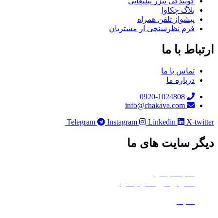
گویندگی تیزر تبلیغاتی
بلاگ چکاوا
پیشواز تلفن همراه
فرم نظرسنجی از مشتریان
باط با ما
تماس با ما
درباره ما
0920-1024808
info@chakava.com
Telegram
Instagram
Linkedin
X-twi
ر سایت های ما
چکاوا موشن
هلدینگ چکاوا
استودیو کروماکی چکاوا
معدن تی‌وی
ماتیک