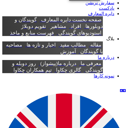
سفارش نریشن
پادکست
دایره المعارف
صفحه نخست دایره المعارف
گویندگان و
دوبلورها
افراد
مشاهیر
تقویم دوبلاژ
استودیوهای گویندگی
فهرست منابع و ماخذ
بلاگ
مقاله
مطالب مفید
اخبار و تازه ها
مصاحبه
با گویندگان
آموزش
درباره ما
معرفی ما
درباره ما(پیشواز)
روز دوبله و
گویندگی
گالری چکاوا
تیم همکاران چکاوا
نمونه کارها