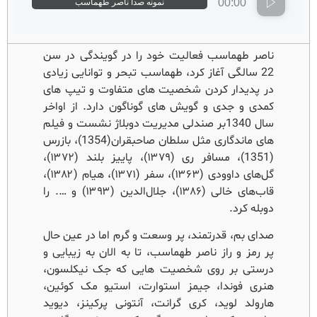
00:00
نمونه صدا ناصر طهماسب
ناصر طهماسب فعالیت خود را در گویندگی در سن
22 سالگی آغاز کرد، طهماسب تبحر و توانایی زیادی
در پدیدار کردن شخصیت های متفاوت و تیپ های
کمدی و جدی و گویش های گوناگون دارد. از اواخر
سال 1340بر صندلی مدیریت دوبلاژ نشست و فیلم
های ماندگاری مثل سلطان صاحبقران(1354)، بازرس
(1351)، مسافر ری (۱۳۷۹)، پاییز بلند (۱۳۷۲)،
گل‌های داوودی (۱۳۶۳)، سفر (۱۳۷۱)، هیام (۱۳۸۲)،
قاب‌های خالی (۱۳۸۶)، جلال‌الدین (۱۳۹۳) و …. را
دوبله کرد.
صدای بم، قدرتمند، پر وسعت و گرم اما در عین حال
پر رمز و راز ناصر طهماسب، تا به الان به زیبایی و
درستی بر روی شخصیت هایی که جک نیکلسون،
هنری فوندا، جیمز استوارت، استیو مک کوئین،
هارولد لوید، کری گرانت، آنتونی پرکینز، دیوید