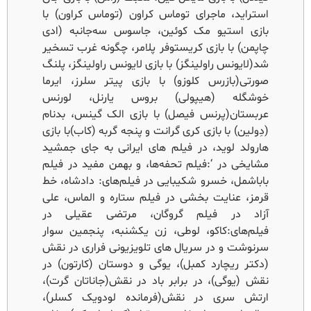
استراید، ماجرای توماس کراون (توماس کراون) با
بازی استیو مک کوئین، جاسوس سه‌جانبه (ادی
چاپمن) با بازی کریستوفر پلامر، چگونه غرب تسخیر
شد(لایونس راولینگز) با بازی لایونس راولینگز، پلنگ
صورتی(بازرس کلوزو) با بازی پیتر سلرز، ایرما
خوشگله (هیپولی) بروس یارنل، لورنس
عربستان(پرنس فیصل) با بازی الک گینس، بدنام
(دِولین) با بازی کری گرانت و پنجه گربه (کاب)با بازی
هارولد لوید، در فیلم های ایرانی به جای جمشید
مشایخی در ‘:فیلم تحفه‌ها، و بهمن مفید در فیلم
باباشمل، خسرو شکیبایی در فیلم‌های: دادشاه، خط
قرمز، عنایت بخشی در فیلم ستاره و الماس، علی
آزاد در فیلم گروگان، مرتضی عقیلی در
فیلم‌های:کاکو، لوطی، زن یکشنبه، پنجمین سوار
سرنوشت و در سریال های تلویزیونی فراری در نقش
(دکتر ریچارد کمبل)، یوگی و دوستان (کارتون) در
نقش (یوگی)، در برابر باد در نقش(جاناتان گرت)،
ارتش سری در نقش(فرمانده لودویک کسلر)،