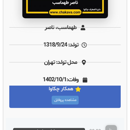
طهماسب، ناصر
تولد: 1318/9/24
محل تولد: تهران
وفات:1402/10/1
همکار چکاوا
مشاهده پروفایل