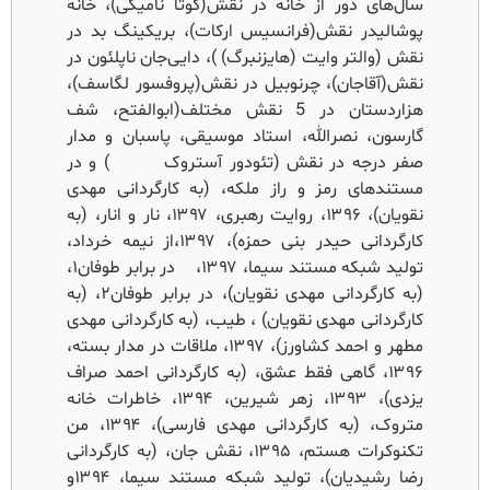
سال‌های دور از خانه در نقش(کوتا نامیکی)، خانه
پوشالیدر نقش(فرانسیس ارکات)، بریکینگ بد در
نقش (والتر وایت (هایزنبرگ) )، دایی‌جان ناپلئون در
نقش(آقاجان)، چرنوبیل در نقش(پروفسور لگاسف)،
هزاردستان در 5 نقش مختلف(ابوالفتح، شف
گارسون، نصرالله، استاد موسیقی، پاسبان و مدار
صفر درجه در نقش (تئودور آستروک ) و در
مستندهای رمز و راز ملکه، (به کارگردانی مهدی
نقویان)، ۱۳۹۶، روایت رهبری، ۱۳۹۷، نار و انار، (به
کارگردانی حیدر بنی حمزه)، ۱۳۹۷،از نیمه خرداد،
تولید شبکه مستند سیما، ۱۳۹۷، در برابر طوفان۱،
(به کارگردانی مهدی نقویان)، در برابر طوفان۲، (به
کارگردانی مهدی نقویان) ، طیب، (به کارگردانی مهدی
مطهر و احمد کشاورز)، ۱۳۹۷، ملاقات در مدار بسته،
۱۳۹۶، گاهی فقط عشق، (به کارگردانی احمد صراف
یزدی)، ۱۳۹۳، زهر شیرین، ۱۳۹۴، خاطرات خانه
متروک، (به کارگردانی مهدی فارسی)، ۱۳۹۴، من
تکنوکرات هستم، ۱۳۹۵، نقش جان، (به کارگردانی
رضا رشیدیان)، تولید شبکه مستند سیما، ۱۳۹۴و