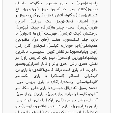
پابرهنه(هری) با بازی همفری بوگارت، ماجرای
نیمروز(کلانتر ویل کین)، ورا کروز (بن‌ترین)، باغ
شیطان(هوکر) و گلوله آتش با بازی گری گوپر، پرواز بر
فراز آشیانه فاخته(رندل مک مورفی)، آخرین
قارون(بریمر)، محله چینی‌ها(کاراگاه جیک گیتِس)،
درخشش (جک تورنس)، فهرست آرزوها (ادوارد) با
بازی جک نیکلسون، هفت (جان دو)، مظنونین
همیشگی(راجر «وِربال» کینت)، گلن‌گری گلن راس
(جان ویلیامسون) در نقش کوین اسپیسی، بالاترین
پیشنهاد(ویرژیل اولدمن)، بینوایان (بازرس ژاور) در
نقش جفری راش، هری پاتر و تالار اسرار(پروفسور
لاکهارت ) با بازی کنت برانا، گاندی(گاندی) با بازی بن
کینگزلی، استاکر (استاکر) با بازی الکساندر
کایدانوفسکی، راننده(کارآگاه) با بازی بروس درن،
محمد رسول‌الله (بلال حبشی) با بازی جانی سکا، سر
آلفردو گارسیا را برایم بیاور(بنی) با بازی(وارن اوتس)،
آسمان‌خراش جهنمی (گری پارکر) با بازی رابرت وان،
پاپیون (پاپیون) با بازی داستین هافمن، بازرس(میلو
تیندل) با بازی مایکل کین، مکبث (راس) با بازی جان