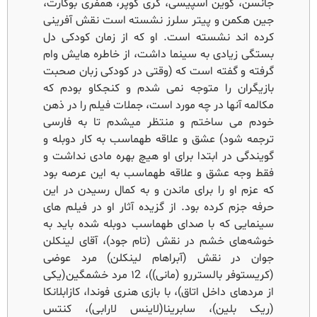
جانسن، کوین اسپیسی، گری کوپر، همفری بوگارت،
جین هکمن و پیتر سلرز نشسته است نقش آفرینی
کرده اند نشسته است. او که از زمان کودکی دل
بستگی زیادی به سینما داشت، از خاطره هایش وام
گرفته و گفته است که (وقتی در کودکی زبان صحبت
بازیگران را متوجه نمی شدم و کنجکاو بودم که
مکالمه آنها در چه مورد است، جملات فیلم را در ذهن
خودم می ساختم و منتظر میشدم تا به فارسی
ترجمه شود) عشق و علاقه طهماسب به کار دوبله و
گویندگی در ابتدا برای او هیچ بهره مادی نداشت و
فقط وجه عشق و علاقه طهماسب به این عرصه بود
که عزم او را برای ماندن و به کمال رسیدن در این
حرفه جزم کرده بود. از گزیده آثار او در فیلم های
سینمایی که با صدای طهماسب دوبله شده باید به
خوشه‌های خشم در نقش (تام جود)، آقای لینکلن
جوان در نقش (آبراهام لینکلن) مرد عوضی
(کریستوفر بالستررو (مانی))، ۱2 مرد خشمگین(یکی
از مردهای داخل اتاق)، با بازی هنری فوندا، کازابلانکا
(ریک بلین)، سابرینا(لاینس لارابی)، کنتس