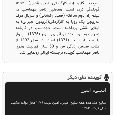
سپیدجامگان، (به کارگردانی امین قدمی)، ۱۳۹۵
گویندگی کرده است. همچنین ناصر طهماسب در
فیلم راه دوم ساخته (حمید رخشانی) و سریال مرگ
تدریجی یک رویا به کارگردانی(فریدون جیرانی) به
ایفای نقش پرداخته است. طهماسب در کارنامه
هنری خود نویسنده دو اثر زن امروز (1375) و پرواز
را به خاطر بسپار (1371) است. در سال 1392 از
کتاب معرفی زندگی من و 50 سال فهالیت هنری
ناصر طهماسب گوینده برجسته ایرانی رونمایی شد.
گوینده های دیگر
امینی، امین
نتایج مشاهده همه نتایج امینی، امین تولد: ۱۳۰۹ محل تولد: مشهد
سال فوت: ۱۳۸۳